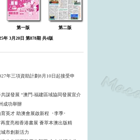
第一版
第二版
025年 3月20日 第878期 共4版
027年三項資助計劃8月10日起接受申
共謀發展 “澳門-福建區域協同發展宣介
福州成功舉辦
育英才 助澳會展啟新程 ･李季･
”再度亮相香港書展 薈萃本澳出版精
現城市創新活力