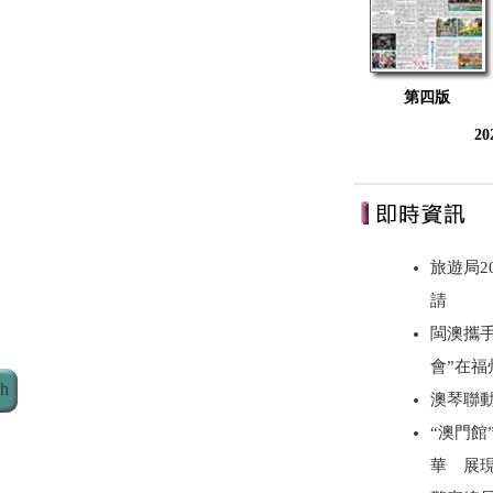
第四版
2
旅遊局2
請
閩澳攜手
會”在
ch
澳琴聯動
“澳門館
華 展