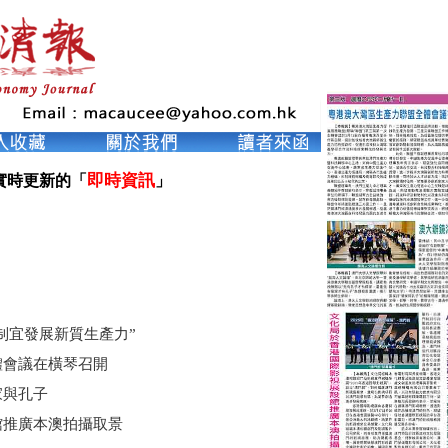
即時資訊
實時更新的「
」

制宜發展新質生產力”
體會議在橫琴召開
家與孔子
館推廣本澳拍攝取景