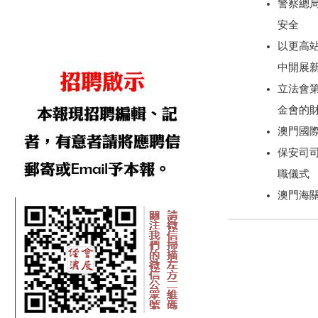
警察總
安全
以更高
中開展
立法會
金會的
澳門國
保安司
職儀式
澳門海