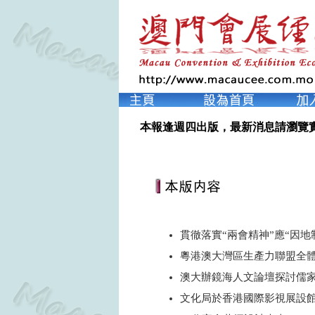
本報逢週四出版，最新消息請瀏覽
貫徹落實“兩會精神”應“因地
粵港澳大灣區生產力聯盟全
澳大辦鏡海人文論壇探討儒
文化局於香港國際影視展設