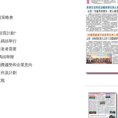
資策略會
培育計劃”
人碼頭舉行
護老者需要
碼頭舉辦
消費趨勢和企業意向
工作及計劃
抗戰