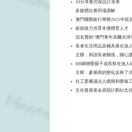
AI分享會共探設計未來
多媒體比賽同場講解
澳門國際銀行舉辦2025年投
銀娛致力培育本澳體育人才
冠名贊助“澳門青年高爾夫球
長者生活用品及輔具展在漁
主辦：和諧長者關係，關心
BB購物暨親子成長祭在漁人
主辦：參展商的變化反映了
社工委審議法人續期和匯報
文化發展基金資助計劃紀念