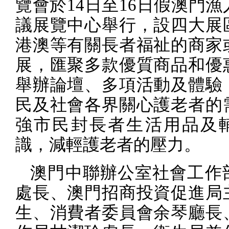
覽會於
14
日至
16
日假澳門漁
議展覽中心舉行，設四大展
港澳等有關長者福祉的商家
展，匯聚多款優質商品和優
舉辦論壇、多項活動及體驗
民及社會各界關心護老者的
強市民封長者生活用品及
識，減輕護老者的壓力。
澳門中聯辦公室社會工作
處長、澳門招商投資促進局
生、消費者委員會余琴廳長