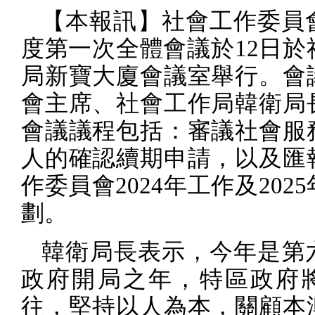
【本報訊】社會工作委員
度第一次全體會議於
12
日於
局新寶大廈會議室舉行。會
會主席、社會工作局韓衛局
會議議程包括：審議社會服
人的確認續期申請，以及匯
作委員會
2024
年工作及
2025
劃。
韓衛局長表示，今年是第
政府開局之年，特區政府
往，堅持以人為本，關顧本