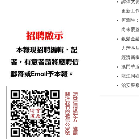
譚偉文
更新工
何潤生
尚未覆
銀髮金
力灣區
經濟新
澳門華
龍江同
治安警察