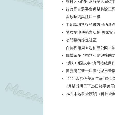
澳科大兩院所承辦第六屆碳
行政長官選委會選舉將設三
開放時間與往屆一樣
中葡論壇常設秘書處巴西新
愛國愛澳傳統齊弘揚 國家安
澳門藝術節進社區
百藝看館周五起祐漢公園上
藝博館多項精彩活動迎接國
“講好中國故事”澳門站啟動
黄義滿任新一屆澳門城市音
“2024金沙物美嘉年華”提
7月舉辦明天至26日接受參
24間本地科企獲頒《科技企