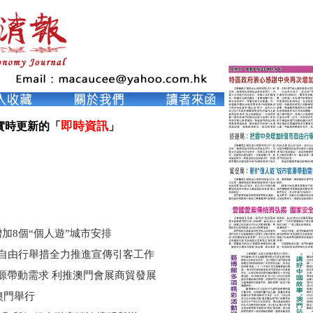
即時資訊
實時更新的「
」

加8個“個人遊”城市安排
自由行舉措全力推進宣傳引客工作
客源帶動需求 利推澳門會展商貿發展
澳門舉行