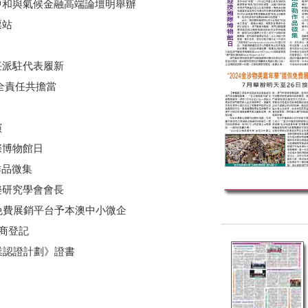
中和與氣候金融高端論壇明舉辦
票站
任派駐代表履新
全責任共擔當
演
際博物館日
作品微集
樂研究學會會長
供免費展銷平台予本澳中小微企
展商登記
業認證計劃》證書