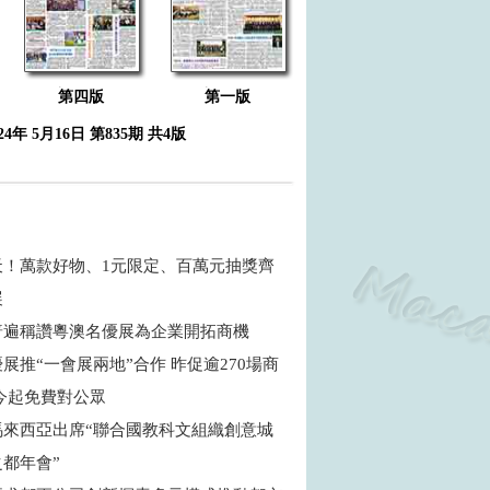
第四版
第一版
024年 5月16日 第835期 共4版
天！萬款好物、1元限定、百萬元抽獎齊
展
普遍稱讚粵澳名優展為企業開拓商機
展推“一會展兩地”合作 昨促逾270場商
 今起免費對公眾
馬來西亞出席“聯合國教科文組織創意城
之都年會”