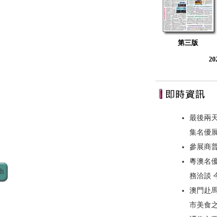
第三版
2
最後兩
集名優
參展商
粵澳名優
ch
務洽談
澳門赴
市美食