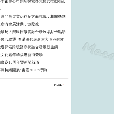
要求都更公司創新探索多元模式推動都市
作
：澳門會展業仍存多方面挑戰，相關機制
蓋所有會展活動，激勵效
融破局大灣區醫康養融合發展堵點卡點助
居民心聯通 粵港澳代表聚焦大灣區銀髮
機遇探索跨境醫康養融合發展新生態
服文化嘉年華福隆新街登場
鄉會慶18周年暨新閣就職
局持續開展“雷霆2026”行動