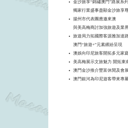
金沙旅享“錦繡澳門”路展系
獨家行業盛事盡顯金沙旅享
揚州市代表團應邀來澳
與美高梅商討加強旅遊及業
旅遊局力拓國際客源雅加達
澳門“旅遊+”元素繽紛呈現
澳娛向印尼旅客開拓多元家
美高梅展示文旅魅力 開拓東
澳門金沙推介豐富休閒及會
澳門銀河為印尼遊客帶來專