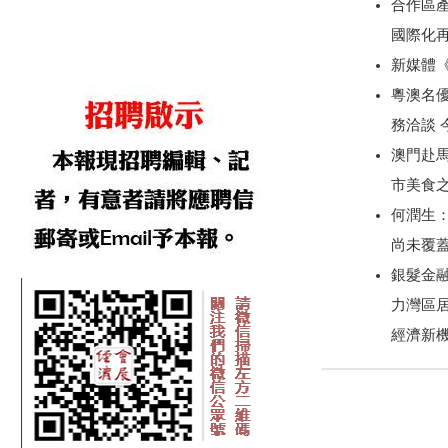
合作區產
國際化
新媒體
粵澳名優
務洽談
澳門赴
市美食
何潤生
尚未覆
銀髮金
力灣區
經濟新