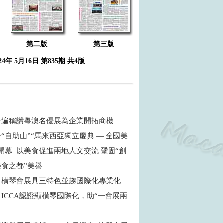
第二版
第三版
024年 5月16日 第835期 共4版
普遍稱讚粵澳名優展為企業開拓商機
“自助山”“馬來西亞獨立慶典 — 全國美
開幕 以美食促進兩地人文交流 鞏固“創
食之都”美譽
：橫琴會展具三特色並趨國際化專業化
ICCA認證顯橫琴國際化，助“一會展兩
商