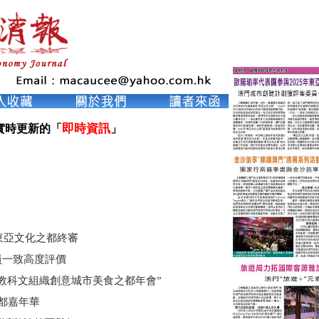
即時資訊
實時更新的「
」

東亞文化之都終審
員一致高度評價
教科文組織創意城市美食之都年會”
都嘉年華