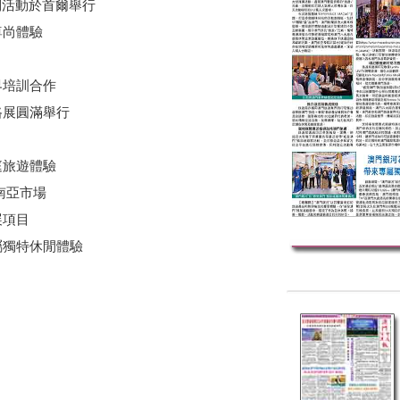
列活動於首爾舉行
尊尚體驗
界培訓合作
路展圓滿舉行
庭旅遊體驗
南亞市場
展項目
屬獨特休閒體驗