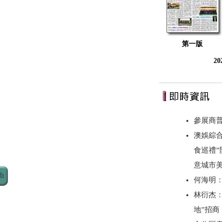
第一版
2
參展商
澳娛綜合
食巡禮”
意城市美
ch
何海明
林衍杰：
地”招