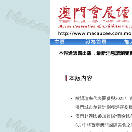
本報逢週四出版，最新消息請瀏覽
歐陽瑜率代表團參與2025年
澳門城市創建計劃獲評審委
澳門赴泰國參加首屆“聯合國
6月中將首辦澳門國際美食之