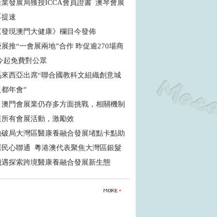
業發展局獲授ICCA會員證書 澳琴會展
再提速
《發現澳門大健康》欄目今發佈
展推“一會展兩地”合作 昨促逾270場商
 今起免費對公眾
馬來西亞出席“聯合國教科文組織創意城
之都年會”
：澳門會展業仍存多方面挑戰，相關機制
蓋所有會展活動，激勵效
融破局大灣區醫康養融合發展堵點卡點助
居民心聯通 粵港澳代表聚焦大灣區銀髮
機遇探索跨境醫康養融合發展新生態