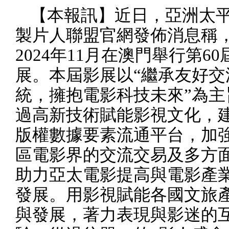
【本報訊】近日，亞洲太
製片人聯盟官網發佈消息稱
2024
年
11
月在澳門舉行第
60
展。本屆影展以“繼承友好交
統，擁抱電影科技未來”為主
過高新技術賦能影視文化，
版權數據要素流通平台，加
區電影界的交流交易及多方
助力亞太電影提高與電影產
發展。用影視賦能各國文旅
與發展，著力表現與影迷的