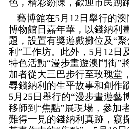
色，精彩紛陳，歡迎市民踴
藝博館在
5
月
12
日舉行的澳
博物館日嘉年華，以錢納利
題，設置有獎遊戲攤位及“聚
利”工作坊。此外，
5
月
12
日
特色活動“漫步畫遊澳門街”
加者從大三巴步行至玫瑰堂
尋錢納利的生平故事和創作
5
月
25
日舉行的“漫步畫遊藝
移師到“焦點”展現場，參加
難得一見的錢納利真跡，窺