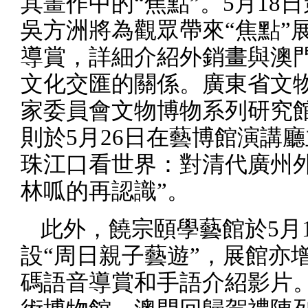
其畫作中的“焦點”。
5
月
18
日
吳方洲將為觀眾帶來“焦點”
導賞，詳細介紹外銷畫與澳
文化交匯的關係。廣東省文
家委員會文物博物系列研究
則於
5
月
26
日在藝博館演講廳
珠江口看世界：對清代廣州
林呱的再認識”。
此外，饒宗頤學藝館於
5
月
設“周日親子藝遊”，展館亦
碼語音導賞和手語介紹影片