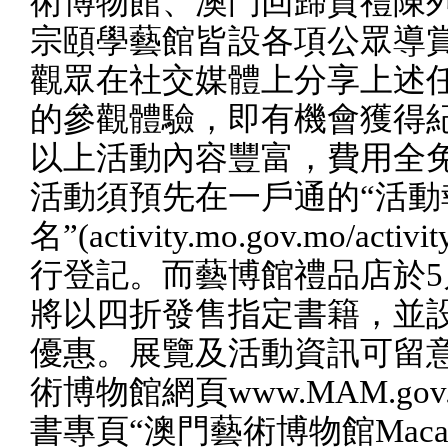
術博物館、澳門回歸賀禮陳
宗頤學藝館皆設各項公眾導
觀眾在社交媒體上分享上述
的參觀體驗，即有機會獲得
以上活動內容豐富，費用全
活動須預先在一戶通的“活動
名”
(activity.mo.gov.mo/activit
行登記。而藝博館禮品店於
5
將以四折發售指定書籍，並
優惠。展覽及活動資訊可留
術博物館網頁
www.MAM.gov
書專頁“澳門藝術博物館
Maca