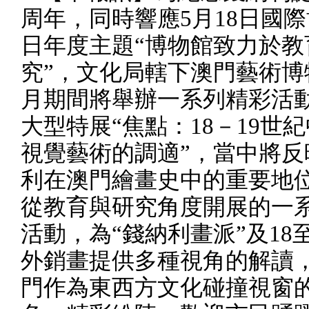
周年，同時響應
5
月
18
日國際
日年度主題“博物館致力於教
究”，文化局轄下澳門藝術博
月期間將舉辦一系列精彩活
大型特展“焦點：
18
－
19
世紀
視覺藝術的調適”，當中將反
利在澳門繪畫史中的重要地
從教育與研究角度開展的一
活動，為“錢納利畫派”及
18
外銷畫提供多種視角的解讀
門作為東西方文化碰撞視窗