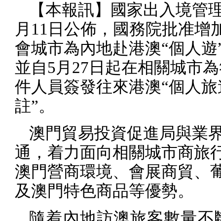
【本報訊】國家出入境管
月
11
日公佈，國務院批准增
會城市為內地赴港澳“個人遊
並自
5
月
27
日起在相關城市為
件人員簽發往來港澳“個人旅
註”。
澳門貿易投資促進局與業
通，着力面向相關城市商旅
澳門營商環境、會展商貿、
及澳門特色商品等優勢。
隨着內地訪澳旅客數量不