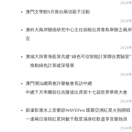
2024年8月1
澳門文學館9月推出兩項親子活動
2024年8月1
澳科大兩岸關係研究中心主任胡根出席青島舉辦之兩岸
言
2024年8月1
澳城大與青海藍算共建“綠色可信智能計算聯合實驗室”
推動綠色計算縱深發展
2024年8月1
澳門潮汕總商會許樂敏會長訪中總
中總下月率團前往吉隆坡出席第十七屆世界華商大會
2024年8月1
新濠影滙水上音樂節WAVEFest 匯聚亞洲紅星火熱開唱
一連兩日港韓紅星與數千觀眾濕身狂歡盡享音樂熱浪
2024年8月1