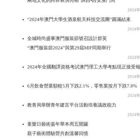
兩地文化的跨界表演亮相“陝西•西安澳門周”
2024年8月2
“2024年澳門大學生酒泉航天科技交流團”圓滿結束
2024年8月1
全城時尚盛事澳門服裝節號召設計群英
“澳門服裝節2024”與第29屆MIF同期舉行
2024年8月1
2024年全國翻譯資格考試澳門理工大學考點現正接受
2024年8月1
6月飲食營業額較5月下跌2.1%，零售業按月下跌7.8%
2024年8月1
教青局舉辦青年建言平台活動培養議政能力
2024年8月1
童樂日藝術嘉年華本周五開鑼
親子藝術體驗營共創溫馨回憶