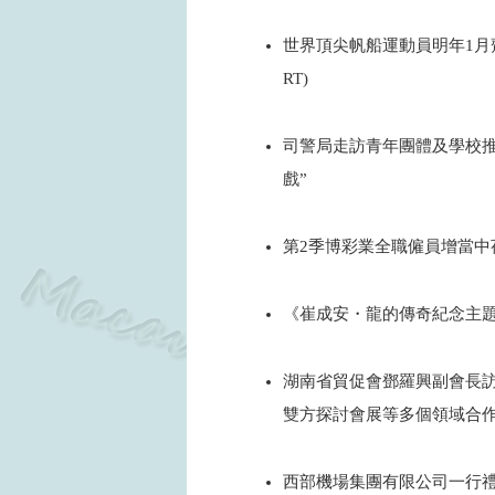
2024
世界頂尖帆船運動員明年1月
RT)
2024
司警局走訪青年團體及學校推
戲”
2024
第2季博彩業全職僱員增當中
2024
《崔成安・龍的傳奇紀念主題
2024
湖南省貿促會鄧羅興副會長
雙方探討會展等多個領域合
2024
西部機場集團有限公司一行