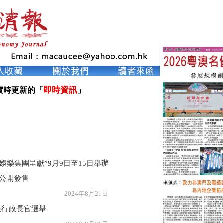
即時資訊
實時更新的「
」

河娛樂集團呈獻”9月9日至15日舉辦
起公開發售
年8月21日
任行政長官選舉