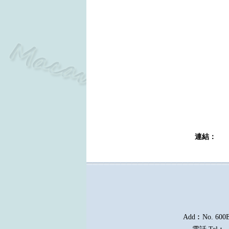
連結
Add︰No. 600E, 