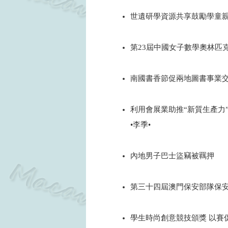
2024
世遺研學資源共享鼓勵學童
2024
第23屆中國女子數學奧林匹克
2024
南國書香節促兩地圖書事業交
2024
利用會展業助推“新質生產力
•李季•
2024
內地男子巴士盜竊被羈押
2024
第三十四屆澳門保安部隊保
2024
學生時尚創意競技頒獎 以賽