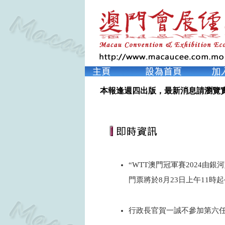
本報逢週四出版，最新消息請瀏覽
“WTT澳門冠軍賽2024由銀
門票將於8月23日上午11時
2024
行政長官賀一誠不參加第六