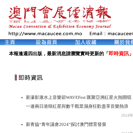
即時資訊
本報逢週四出版，最新消息請瀏覽實時更新的「
」
新濠影滙水上音樂節WAVEFest 匯聚亞洲紅星火熱開唱
一連兩日港韓紅星與數千觀眾濕身狂歡盡享音樂熱浪
2024年8月1
新青協“青年議會2024”探討澳門體育發展