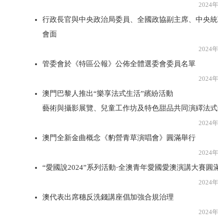
2024年8月1
行政長官與中央政治局委員、全國政協副主席、中央統
會面
2024年8月1
管委會於《特區公報》公佈全體選委會委員名單
2024年8月1
澳門巴黎人推出“樂享法式生活”繽紛活動
藝術與攝影展覽、兒童工作坊及特色甜品共同演繹法式
2024年8月1
澳門全新金曲概念《豹營青草演唱會》圓滿舉行
2024年8月1
“愛國說2024”系列活動·全澳青年愛國愛澳演講大賽圓
2024年8月1
澳代表出席穗反洗錢講座倡加強合規治理
2024年8月1