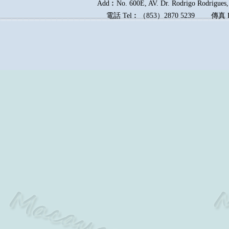
Add︰No. 600E, AV. Dr. Rodrigo Rodrigues, 
電話
Tel︰
（
853
）
2870 5239
傳真