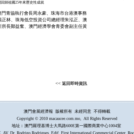
回歸祖國25年來歷史性成就
澳門青協執行會長周永豪、珠海市台港澳事務
楊正林、珠海低空投資公司總經理朱泓正、澳
所所長鄞益奮、澳門經濟學會青委會副主任黃
<<
返回即時資訊
澳門會展經濟報 版權所有 未經同意 不得轉載
Copyright © 2010 macaucee.com.mo, All Rights Reserved
地址︰澳門羅理基博士大馬路
600E
第一國際商業中心1004室
AV. Dr. Rodrigo Rodrigues, Edif. First International Commercial Center. R