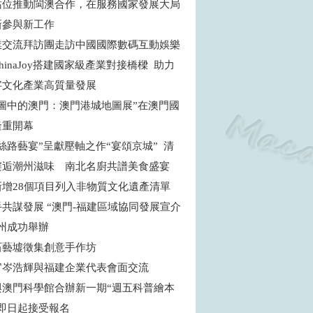
站位推動閩澳合作，在服務國家發展大局
新參與新工作
業交流拜訪團走訪中國國際數碼互動娛樂
hinaJoy搭建國家級產業對接橋樑 助力
字文化產業高質量發展
地圖中的澳門：澳門港城地圖展”在澳門國
隆重開幕
絲路藝宴”呈獻壓軸之作“宴頌京城” 清
邂逅潮州滋味 南北名廚共譜美食盛宴
新增28個項目列入非物質文化遺產清單
共謀發展 “澳門-福建區域協同發展宣介
福州成功舉辦
石藝墟徵集創意手作坊
官岑浩輝與福建企業代表會面交流
與澳門科學館合辦新一期“週五科普繪本
”即日起接受報名