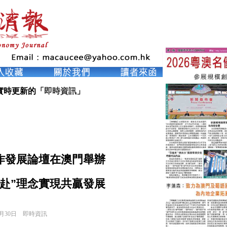
實時更新的「
即時資訊
」
作發展論壇在澳門舉辦
赴”理念實現共贏發展
1月30日
即時資訊