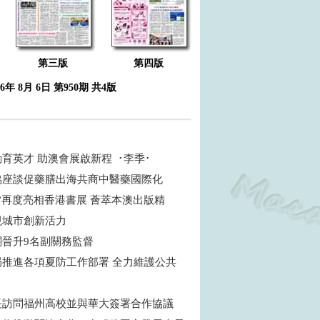
第三版
第四版
26年 8月 6日 第950期 共4版
育英才 助澳會展啟新程 ･李季･
協座談促藥膳出海共商中醫藥國際化
”再度亮相香港書展 薈萃本澳出版精
現城市創新活力
關晉升9名副關務監督
局推進各項夏防工作部署 全力維護公共
長訪問福州高校並與華大簽署合作協議