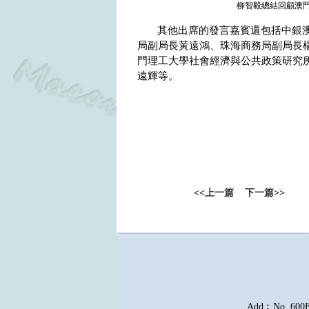
柳智毅總結回顧澳門
其他出席的發言嘉賓還包括中銀
局副局長黃遠鴻、珠海商務局副局長
門理工大學社會經濟與公共政策研究
遠輝等。
<<
上一篇
下一篇
>>
Add︰No. 600E, 