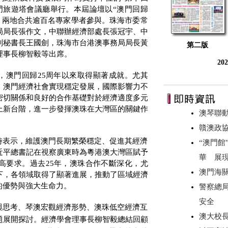
門旅遊塔會議廳舉行。本屆論壇以
“
澳門回歸
，兩地合共逾百名專家學者參與。珠海市委常
局局長張作文，中聯辦經濟部處長張冠宇、中
副秘書長王國劍，珠海市台港澳事務局局長黃
第二版
理事長柳智毅等出席。
20
，澳門回歸
25
周年以來取得顯著成就。尤其
，澳門經濟社會實現穩定發展，國際影響力不
密切關係和良好的合作基礎對於經濟適度多元
上新台階，進一步發揮澳珠在大灣區的關鍵作
澳琴聯動
贛澳政
時表示，維護澳門長期繁榮穩定、促進其經濟
“澳門館
近平總書記在視察廣東時為粵港澳大灣區賦予
華 展
高要求。過去
25
年，澳珠合作不斷深化，尤
澳門海
下，各領域取得了顯著進展，推動了區域經濟
的優勢與強大生命力。
警察總
安全
與思考、琴澳宏觀經濟形勢、澳珠低空經濟互
澳大校
題展開探討。經濟學會理事長柳智毅總結回顧