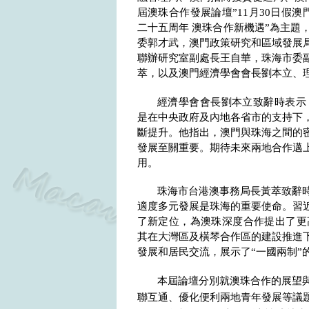
屆澳珠合作發展論壇”
11
月
30
日假澳
二十五周年 澳珠合作新機遇
”
為主題
委郭才武，澳門政策研究和區域發展
聯辦研究室副處長王自華，珠海市委
萃，以及澳門經濟學會會長劉本立、
經濟學會會長劉本立致辭時表示
是在中央政府及內地各省市的支持下
斷提升。他指出，澳門與珠海之間的
發展至關重要。期待未來兩地合作邁
用。
珠海市台港澳事務局長黃萃致辭
適度多元發展是珠海的重要使命。習
了新定位，為澳珠深度合作提出了更
其在大灣區及橫琴合作區的建設推進
發展和居民交流，展示了“一國兩制”
本屆論壇分別就澳珠合作的展望
聯互通、優化便利兩地青年發展等議