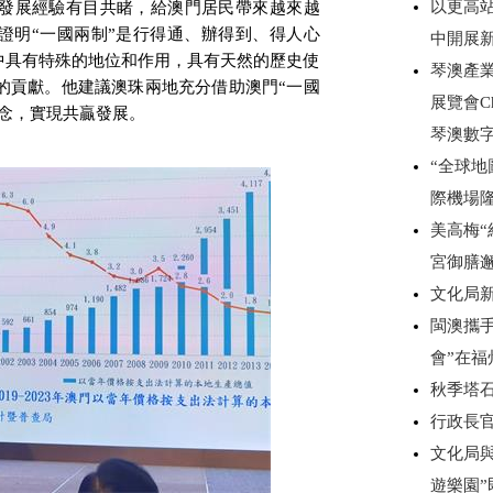
以更高
發展經驗有目共睹，給澳門居民帶來越來越
證明“一國兩制”是行得通、辦得到、得人心
中開展
中具有特殊的地位和作用，具有天然的歷史使
琴澳產
的貢獻。他建議澳珠兩地充分借助澳門“一國
展覽會C
理念，實現共贏發展。
琴澳數
“全球
際機場
美高梅“
宮御膳
文化局
閩澳攜手
會”在
秋季塔
行政長
文化局
遊樂園