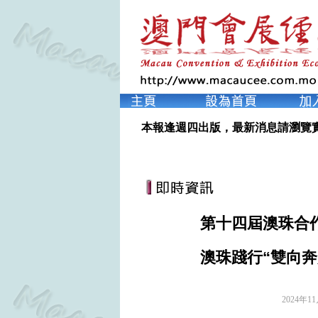
本報逢週四出版，最新消息請瀏覽
第十四屆澳珠合
澳珠踐行“雙向奔
2024年1