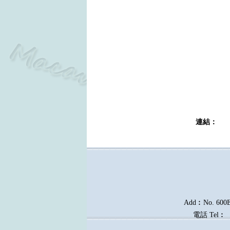
連結
Add︰No. 600E, 
電話
Tel︰