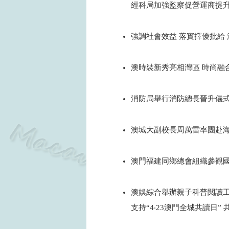
經科局加強監察促營運商提
2024
強調社會效益 落實擇優批給 
2024
澳時裝新秀亮相灣區 時尚融
2024
消防局舉行消防總長晉升儀
2024
澳城大副校長周萬雷率團赴
2024
澳門福建同鄉總會組織參觀
2024
澳娛綜合舉辦親子科普閱讀
支持“4‧23澳門全城共讀日”
2024