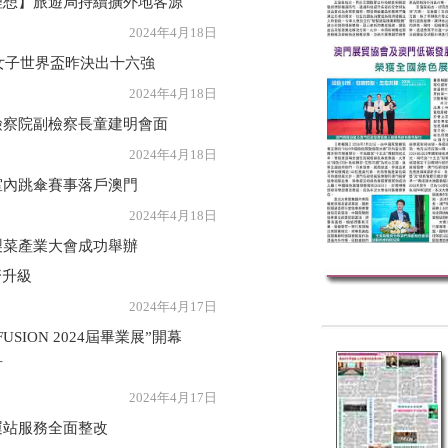
理想】旅遊局持續擴外地客源
年4月18日
及女子世界盃昨決出十六強
年4月18日
檢察院副檢察長童建明會面
年4月18日
室內跳傘賽事落戶澳門
年4月18日
製菜產業大會成功舉辦
濟升級
年4月17日
USION 2024屆畢業展”開幕
言
年4月17日
運站服務全面整改