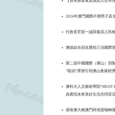
【首季旅客量及酒店入住率
2024
2024年澳門國際乒聯男子
2024
行政長官賀一誠與最高人民
2024
澳娛綜合冠名贊助三項國際
2024
第二屆中國國際（佛山）預
“龍頭”潭洲引領佛山會展經
2024
澳科大人文藝術學院“MUST F
為實現未來美好生活共同宣
2024
港珠澳大橋澳門跨境貨物轉