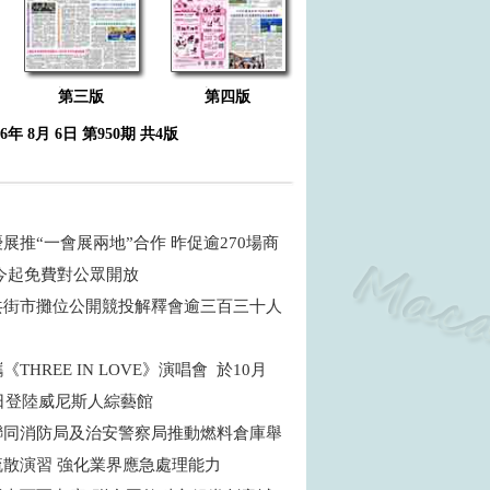
第三版
第四版
26年 8月 6日 第950期 共4版
展推“一會展兩地”合作 昨促逾270場商
 今起免費對公眾開放
共街市攤位公開競投解釋會逾三百三十人
THREE IN LOVE》演唱會 於10月
5日登陸威尼斯人綜藝館
聯同消防局及治安警察局推動燃料倉庫舉
疏散演習 強化業界應急處理能力