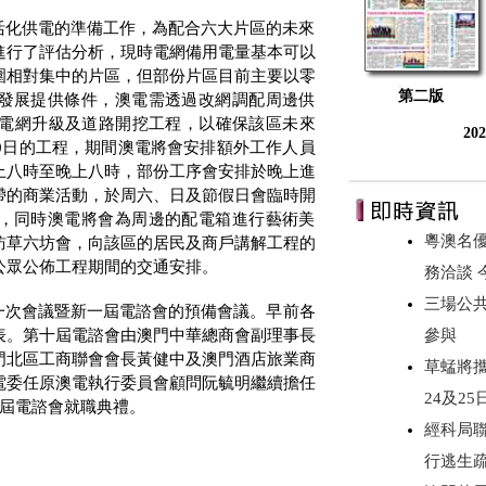
活化供電的準備工作，為配合六大片區的未來
進行了評估分析，現時電網備用電量基本可以
圍相對集中的片區，但部份片區目前主要以零
第二版
發展提供條件，澳電需透過改網調配周邊供
電網升級及道路開挖工程，以確保該區未來
20
0
日的工程，期間澳電將會安排額外工作人員
上八時至晚上八時，部份工序會安排於晚上進
帶的商業活動，於周六、日及節假日會臨時開
，同時澳電將會為周邊的配電箱進行藝術美
粵澳名優
訪草六坊會，向該區的居民及商戶講解工程的
公眾公佈工程期間的交通安排
。
務洽談
三場公
一次會議暨新一屆
電諮會的預備會議。早前
各
表。第十屆
電諮會
由澳門中華總商會副理事長
參與
門北區工商聯會會長黃健中及澳門酒店旅業商
草蜢將攜《
電委任原澳電執行委員會顧問阮毓明繼續擔任
24及2
屆
電諮會
就職典禮。
經科局
行逃生