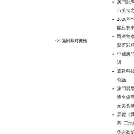
澳門赴
市美食
2026
開組賽
司法警察
<<
返回即時資訊
擊博彩
中國澳門
議
籌建科技
會議
澳門麗景
澳名優商
元美食
展覽《愛無
幕 三
係與欲