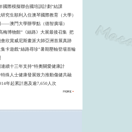
青年國際模擬聯合國培訓計劃”結課
批研究生順利入住澳琴國際教育（大學）
期——澳門大學辦學點（德智廣場）
高梅博物館”《絲路》大展最後召集 把
機會欣賞威尼斯畫派大師亞洲首展真跡
位集卡遊戲“絲路尋珍”暑期壓軸登場首輪
烈
國連續十三年支持“特奧關愛健康計
支持特殊人士健康發展致力推動傷健共融
014年起累計惠及逾7,650人次