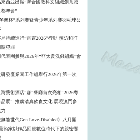
馬來西亞出席“聯合國教科文組織創意城
之都年會”
年“琴澳杯”系列賽暨青少年系列賽羽毛球公
事
局持續進行“雷霆2026”行動 預防和打
相關犯罪
代表團參與2026年“亞太反洗錢組織”會
研發產業園工作組舉行2026年第一次
灣藝術酒店“森”餐廳首次亮相“2026粵
品展” 推廣清真飲食文化 展現澳門多
魅力
能世代Gen Love-Disabled》八月開
地藝術家以作品回應數位時代下的親密關
望