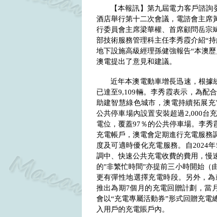
【本報訊】第九屆電力客戶諮詢
酒店舉行第十二次會議，電諮會主席
行委員會主席梁華權、首席顧問岳宗
部技術服務管理科主任
李秀霞
介紹
“
持
地下設施高級經理孫健強
報告
“
本澳歷
澳電提出了意見和建議。
近年本澳電動車增長迅速，根據
已達至
9,109
輛。李秀霞表示，為配
助建智慧綠色城市，澳電持續拓展充
公共停車場內設置安裝超過
2,000
台
電位，覆蓋
97
％的公共停車場。李秀
充電帳戶，澳電會定期進行充電服務
度及可適時優化充電服務。自
2024
年
調中、快速公共充電收費的費用，慢
的
"
非繁忙時間
"
亦提前三小時開始（
更有彈性地選擇充電時段。另外，為
推出為期
7
個月的充電回贈計劃，當
會以“充電專屬活動券”形式回贈充電
入用戶的充電賬戶內
。