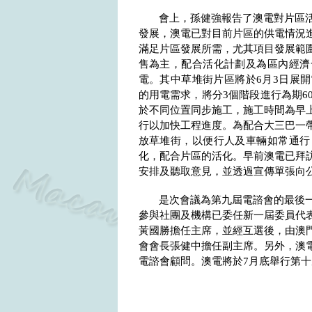
會上，孫健強報告了澳電對片區
發展，澳電已對目前片區的供電情況
滿足片區發展所需，尤其項目發展範
售為主，配合活化計劃及為區內經濟
電。其中草堆街片區將於
6
月
3
日展開
的用電需求，將分
3
個階段進行為期
6
於不同位置同步施工，施工時間為早
行以加快工程進度。為配合大三巴一
放草堆街，以便行人及車輛如常通行
化，配合片區的活化。早前澳電已拜
安排及聽取意見，並透過宣傳單張向
是次會議為第九屆
電諮會
的最後
參與社團及機構已委任新一屆委員代
黃國勝擔任主席，並經互選後，由澳
會會長張健中擔任副主席。另外，澳
電諮會顧問。澳電將於
7
月底舉行第十