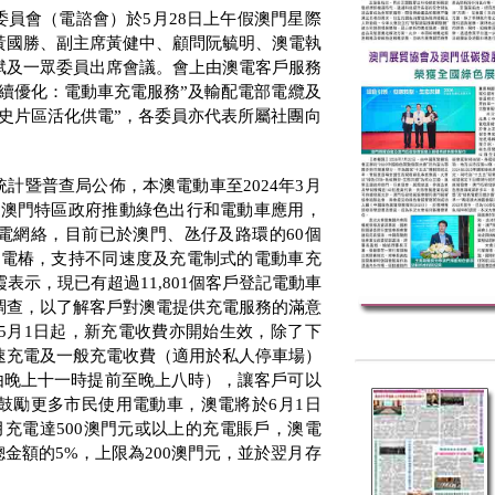
委員會（電諮會）於
5
月
28
日上午假澳門星際
黃國勝、副主席黃健中、顧問阮毓明、澳電執
斌及一眾委員出席會議。會上由澳電客戶服務
續優化：電動車充電服務
”
及輸配電部電纜及
史片區活化供電
”
，各委員亦代表所屬社團向
統計暨普查局公佈，本澳電動車至
2024
年
3
月
合澳門特區政府推動綠色出行和電動車應用，
電網絡，目前已於澳門、氹仔及路環的
60
個
充電椿，支持不同速度及充電制式的電動車充
霞表示，現已有超過
11,801
個客戶登記電動車
調查，以了解客戶對澳電提供充電服務的滿意
5
月
1
日起，新充電收費亦開始生效，除了下
速充電及一般充電收費（適用於私人停車場）
由晚上十一時提前至晚上八時），讓客戶可以
鼓勵更多市民使用電動車，澳電將於
6
月
1
日
月充電達
500
澳門元或以上的充電賬戶，澳電
總金額的
5%
，上限為
200
澳門元，並於翌月存