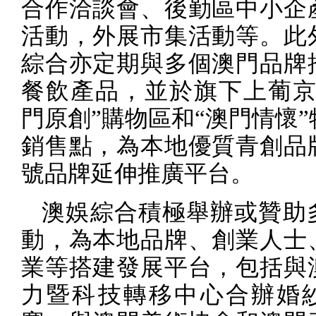
合作洽談會、後勤區中小企
活動，外展市集活動等。此
綜合亦定期與多個澳門品牌
餐飲產品，並於旗下上葡
門原創
”
購物區和
“
澳門情懷
”
銷售點，為本地優質青創品
號品牌延伸推廣平台。
澳娛綜合積極舉辦或贊助
動，為本地品牌、創業人士
業等搭建發展平台，包括與
力暨科技轉移中心合辦婚