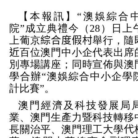
【本報訊】“澳娛綜合
院”成立典禮今（
28
）日上
上葡京
綜合度假村
舉行，隨
近
百位澳門中小企代表出席
別專場講座；同時宣佈與澳
學合辦“澳娛綜合中小企學
計比賽”。
澳門經濟及科技發展局
業、澳門生產力暨科技轉移
長關治平、澳門理工大學
代