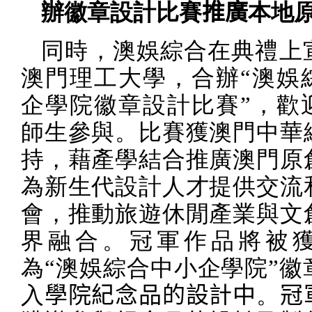
辦徽章設計比賽
推廣
本地
同時，澳娛綜合在典禮上
澳門理工大學，合辦
“
澳娛
企學院徽章設計比賽
”
，歡
師生參與。比賽獲澳門中華
持，藉產學結合推廣澳門原
為新生代設計人才提供交流
會，推動旅遊休閒產業與文
界融合。冠軍作品將被
為
“
澳娛綜合中小企學院
”
徽
入
學院紀念品的設計中
。
冠