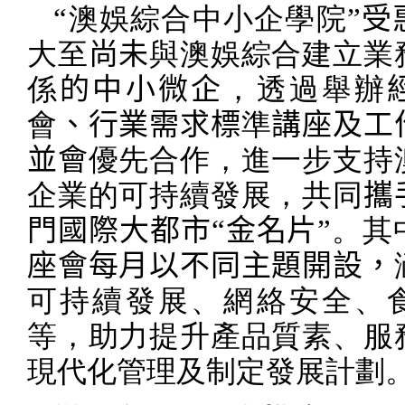
“
澳娛綜合中小企學院
”
受
大至
尚未
與澳娛綜合建立業
係
的中小微企
，透過舉辦
會
、行業需求標
準
講座及工
並會
優先合作，進一步支持
企業的可持續發展，共同
攜
門國際大都市“金名片”
。其
座會每月以不同主題開設，
可持續發展、網絡安全、
等，助力提升產品質素、服
現代化管理及制定發展計劃