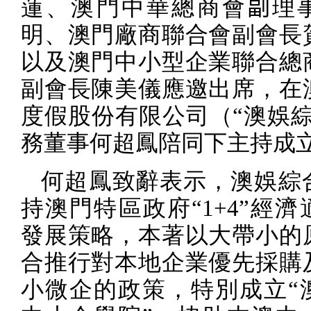
蓮、澳門中華總商會
副
理
明、澳門廠商聯合會副會長
以及澳門中小型企業聯合總
副會長陳美儀應邀出席，在
度假股份有限公司（“澳娛綜
務董事何超鳳陪同下主持成
何超鳳致辭表示，澳娛綜
持澳門特區政府“
1+4
”經濟
發展策略，本著以大帶小的
合推行對本地企業優先採購
小微企的政策，特別成立“