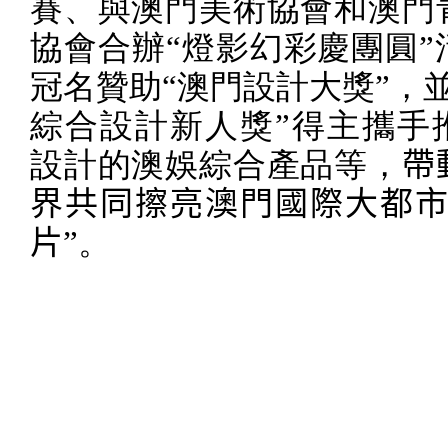
賽、與澳門美術協會和澳門
協會合辦
“
燈影幻彩慶團圓
”
冠名贊助
“
澳門設計大獎
”
，
綜合設計新人獎
”
得主攜手
設計的澳娛綜合產品等，
帶
界共同擦亮澳門國際大都
片
”
。