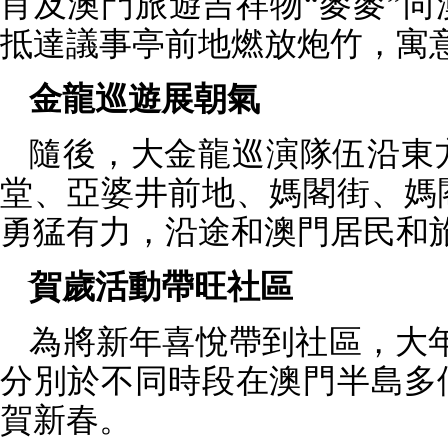
肖及澳門旅遊吉祥物“麥麥”
抵達議事亭前地燃放炮竹，寓
金龍巡遊展朝氣
隨後，大金龍巡演隊伍沿東
堂、亞婆井前地、媽閣街、媽
勇猛有力，沿途和澳門居民和
賀歲活動帶旺社區
為將新年喜悅帶到社區，大年
分別於不同時段在澳門半島多
賀新春。