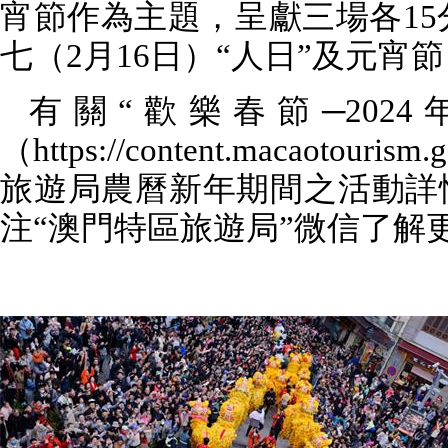
宵節作為主題，呈獻三場各
15
七（
2
月
16
日）“人日”及元宵節
有關“歡樂春節─
2024
（
https://content.macaotourism.
旅遊局農曆新年期間之活動詳
注“澳門特區旅遊局”微信了解