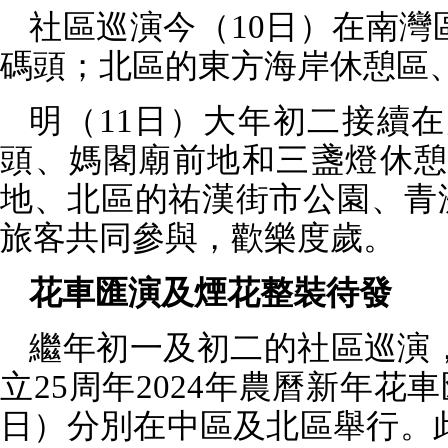
社區巡演今（
10
日）在南灣
碼頭；北區的東方海岸休憩區
明（
11
日）大年初二接續在
頭、媽閣廟前地和三盞燈休
地、北區的祐漢街市公園、青
旅客共同參與，歡樂度歲。
花車匯演及煙花整裝待發
繼年初一及初二的社區巡演，
立
25
周年
2024
年農曆新年花車
日）分別在中區及北區舉行。此