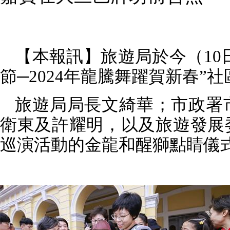
【本報訊】旅遊局於今（
10
節
─2024
年龍騰舞躍賀新春
”
社
旅遊局局長文綺華；市政署
衛東及許耀明，以及旅遊發展
巡演活動的金龍和醒獅點睛儀