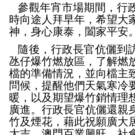
參觀年宵市場期間，行
時向途人拜早年，希望大
神，身心康泰，闔家平安
隨後，行政長官伉儷到
氹仔爆竹燃放區，了解燃
檔的準備情況，並向檔主
問候，提醒他們天氣寒冷
暖，以及期望爆竹銷情理
廣進。行政長官伉儷還親
竹及煙花，藉此祝願廣大
大吉，澳門百業興旺，社