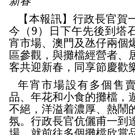
新春
【本報訊】行政長官賀
今（9）日下午先後到塔
宵市場、澳門及氹仔兩個
區參觀，與攤檔經營者、
客共迎新春，同享節慶歡
年宵市場設有多個售
品、年花和小食的攤檔，
不絕，洋溢着濃厚、熱鬧
氛。行政長官伉儷甫一到
場，就前往多個攤檔欣賞