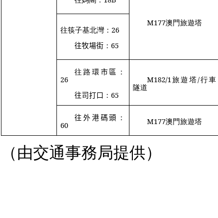
M177
澳門旅遊塔
往筷子基北灣：
26
往牧場街
：
65
往路環
市區
：
26
M182/1
旅遊塔
/
行車
隧道
往司打口
：
65
往外港碼頭
：
M177
澳門旅遊塔
60
（由交通事務局提供）