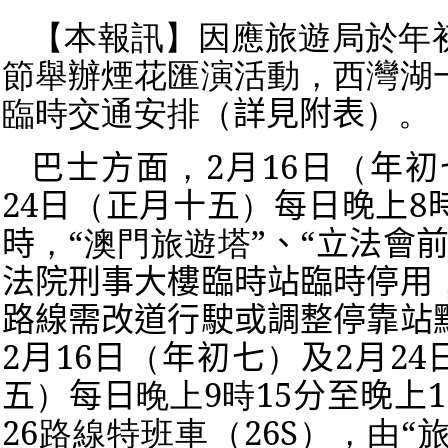
【本報訊】因應旅遊局於年
節舉辦煙花匯演活動，西灣湖
臨時交通安排（
詳見附表
）。
巴士方面
，
2
月
16
日
（
年初
24
日
（
正月十五
）
每日晚上
8
時
，
“
澳門旅遊塔
”
、
“
立法會
法院刑事大樓臨時站臨時停用
路線需改道行駛或調整停靠站
2
月
16
日
（
年初七
）
及
2
月
24
五
）
每日
晚上
9
時
15
分至晚上
1
26
路線特班車（
26S
），由
“