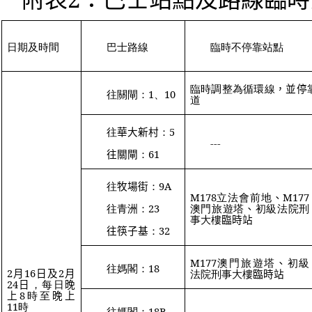
日期及時間
巴士路線
臨時不停靠站點
臨時調整為循環線
，並停
往關閘：
1
、
10
道
往
華大新村
：
5
---
往關閘
：
61
往
牧場街
：
9A
M178
立法會前地
、
M177
往青洲：
23
澳門旅遊塔
、
初級法院刑
事大樓
臨時站
往筷子基
：
32
M177
澳門旅遊塔
、
初級
往媽閣：
18
2
月
16
日及
2
月
法院刑事大樓
臨時站
24
日
，每日
晚
上
8
時至
晚上
11
時
往媽閣：
18B