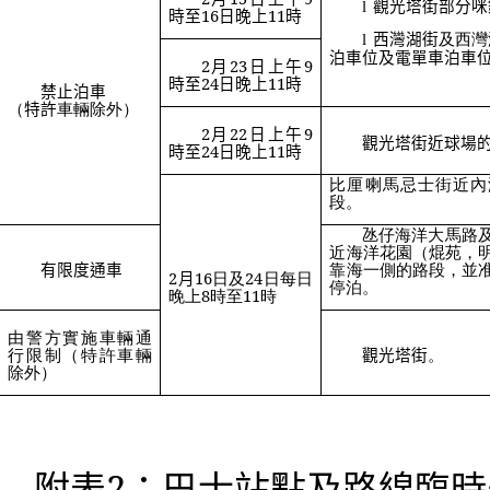
觀光塔街部分咪
l
時至
16
日晚上
11
時
西灣湖街
及西灣
l
泊車位及電單車泊車
2
月
23
日上午
9
時至
24
日晚上
11
時
禁止泊車
（
特許
車輛除外）
2
月
22
日上午
9
觀光塔街近球場
時至
24
日晚上
11
時
比厘喇馬忌士街近內
段。
氹仔海洋大馬路
近海洋花園（焜苑，
有限度通車
靠海一側的路段，並
2
月
16
日及
24
日每日
停泊。
晚上
8
時至
11
時
由警方實施車輛通
行限制（特許車輛
觀光塔街
。
除外）
附表
2
：巴士站點及路線臨時