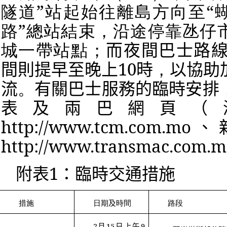
隧道
”
站起始往離島方向至
“
路
”
總站結束，沿途停靠氹仔
城一帶站點；
而夜間巴士路
間則提早至晚上
10
時
，
以協助
流
。
有關巴士服務的臨時安排
表及兩巴網頁（
http://www.tcm.com.mo
、
http://www.transmac.com.m
附表
1
：臨時交通措施
措施
日期
及
時間
路段
2
月
15
日上午
9