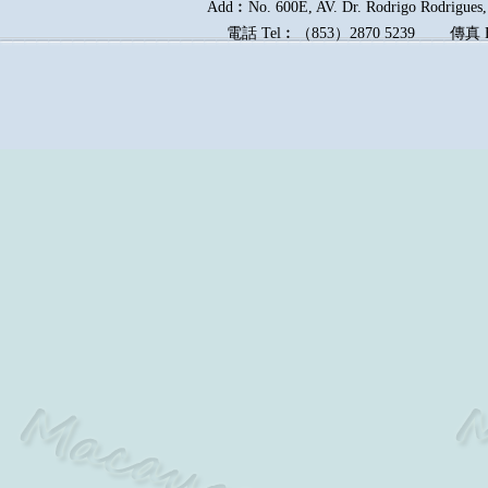
Add︰No. 600E, AV. Dr. Rodrigo Rodrigues, 
電話
Tel︰
（
853
）
2870 5239
傳真