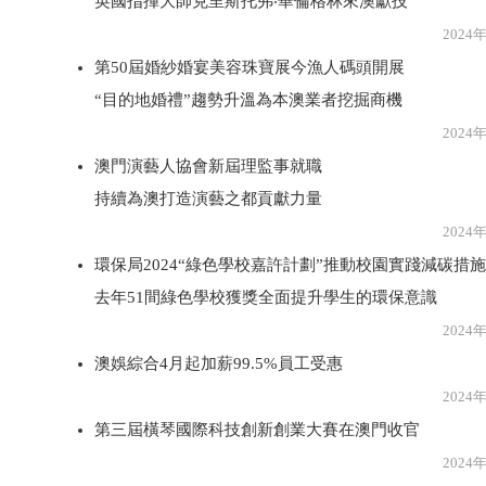
英國指揮大師克里斯托弗‧華倫格林來澳獻技
2024年1月2
第50屆婚紗婚宴美容珠寶展今漁人碼頭開展
“目的地婚禮”趨勢升溫為本澳業者挖掘商機
2024年1月2
澳門演藝人協會新屆理監事就職
持續為澳打造演藝之都貢獻力量
2024年1月2
環保局2024“綠色學校嘉許計劃”推動校園實踐減碳措施
去年51間綠色學校獲獎全面提升學生的環保意識
2024年1月2
澳娛綜合4月起加薪99.5%員工受惠
2024年1月2
第三屆橫琴國際科技創新創業大賽在澳門收官
2024年1月2