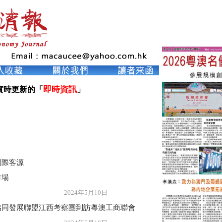
即時資訊
實時更新的「
」

國際客源
市場
年5月10日
協同發展聯盟江西考察團到訪粵澳工商聯會