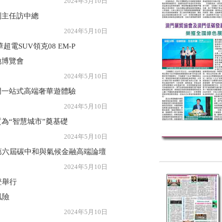
年5月10日
副主任訪中總
年5月10日
電SUV領克08 EM-P
地博覽會
年5月10日
門一站式高端奢華遊體驗
年5月10日
為“智慧城市”奠基礎
年5月10日
第六屆碳中和與氣候金融高端論壇
年5月10日
登舉行
風險
年5月10日