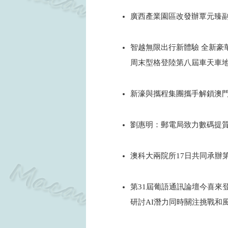
2024
廣西產業園區改發辦覃元臻
2024
智越無限出行新體驗 全新豪華超
周末型格登陸第八屆車天車
2024
新濠與攜程集團攜手解鎖澳
2024
劉惠明：郵電局致力數碼提質
2024
澳科大兩院所17日共同承辦
2024
第31屆葡語通訊論壇今喜來
研討AI潛力同時關注挑戰和
2024