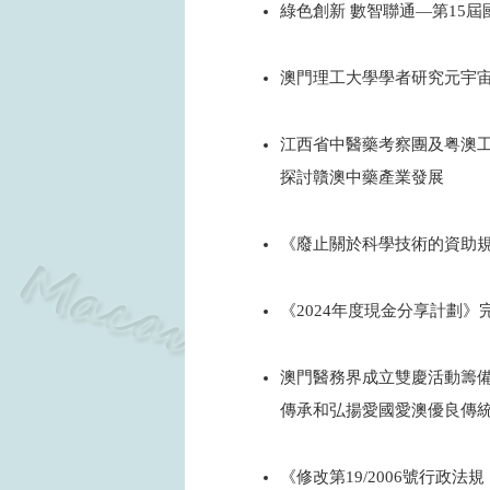
綠色創新 數智聯通—第15屆
2024
澳門理工大學學者研究元宇
2024
江西省中醫藥考察團及粤澳
探討贛澳中藥產業發展
2024
《廢止關於科學技術的資助規
2024
《2024年度現金分享計劃
2024
澳門醫務界成立雙慶活動籌
傳承和弘揚愛國愛澳優良傳
2024
《修改第19/2006號行政