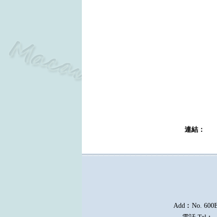
連結
Add︰No. 600E, 