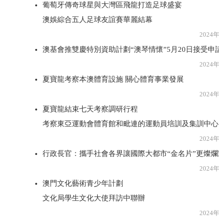
葡萄牙傳奇球星與大灣區飛龍打造足球盛宴
澳娛綜合五人足球友誼賽華麗結幕
2024年5月2
澳基會推雙慶特別資助計劃“澳琴情懷”5月20日接受申
2024年5月1
夏寶龍考察本澳體育設施 關心體育事業發展
2024年5月1
夏寶龍結束七天考察調研行程
考察東亞運動會體育館和毗連的運動員培訓及集訓中心
2024年5月1
行政長官：攜手社會各界讓國際大都市“金名片”更燦爛
2024年5月1
澳門文化藝術青少年計劃
文化局學生文化大使拜訪中聯辦
2024年5月1