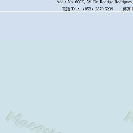
Add︰No. 600E, AV. Dr. Rodrigo Rodrigues, 
電話
Tel︰
（
853
）
2870 5239
傳真