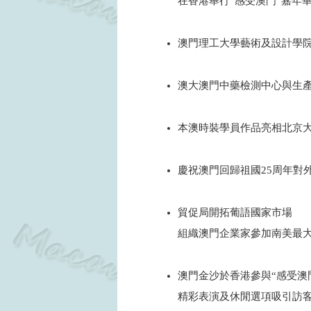
在香港舉行“感受澳門”嘉年
2024
澳門理工大學藝術及設計學院
2024
澳大澳門中藥檢測中心與生
2024
本澳時裝學員作品亮相北京
2024
慶祝澳門回歸祖國25周年對
2024
貿促局開拓葡語國家市場
組織澳門企業家參加南美最大
2024
澳門金沙於香港參與“感受澳門
精彩表演及休閒選項吸引訪