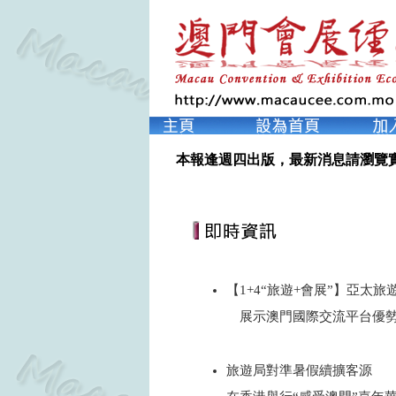
本報逢週四出版，最新消息請瀏覽
【1+4“旅遊+會展”】亞太旅
展示澳門國際交流平台優
2024
旅遊局對準暑假續擴客源