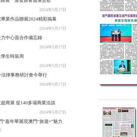
華路展 激發旅客遊澳意欲
年5月17日
畢業作品聯展2024精彩揭幕
年5月17日
產力中心簽合作備忘錄
年5月17日
大學生時裝周
年5月17日
外法律事務研討會今舉行
年5月17日
超商展 促140多場商業洽談
年5月17日
”嘉年華展現澳門“旅遊+”魅力
客