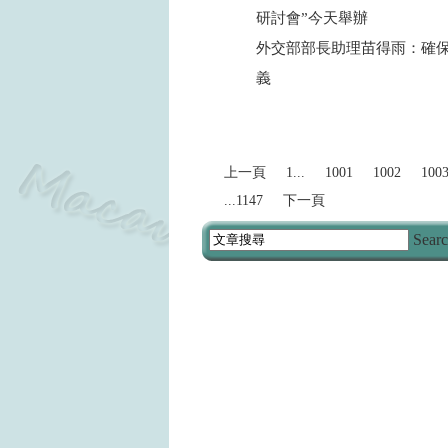
研討會”今天舉辦
外交部部長助理苗得雨：確
義
2024
上一頁
1...
1001
1002
100
...1147
下一頁
Sear