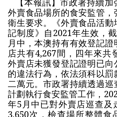
【本報訊】市政署持續加
外賣食品場所的食安監管，
衛生要求。《外賣食品活動
記制度》自
2021
年生效，截
月中，本澳持有有效登記證
店共有
4,267
間，四年來共
外賣店未獲發登記證明已向
的違法行為，依法須科以罰
二萬元。市政署持續透過巡
計劃執行食安監管工作，
20
年
5
月中已對外賣店巡查及
3,650
次，檢查場所整體食