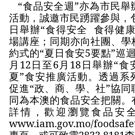
“食品安全週”亦為市民舉
活動，誠邀市民踴躍參與，
日舉辦“食得安全
食得健康
場講座；同期亦向社團、學
約式的“夏日食安
5
要點”巡
月
12
日至
6
月
18
日舉辦“食
夏”食安推廣活動。透過系
促進“政、商、學、社”協同
同為本澳的食品安全把關。
詳情，歡迎瀏覽食品安
www.iam.gov.mo/foodsafe