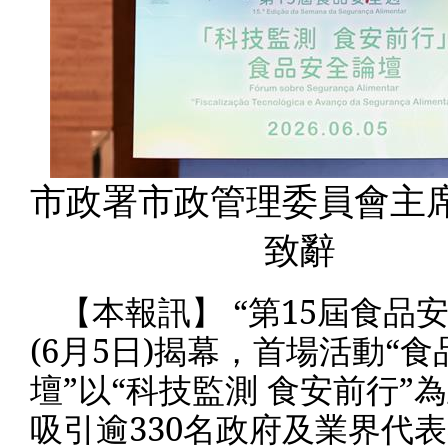
市政署市政管理委員會主
致辭
【本報訊】 “第
15
屆食品安
(6
月
5
日
)
揭幕，首場活動“食
壇”以“科技監測 食安前行”
吸引逾
330
名政府及業界代表