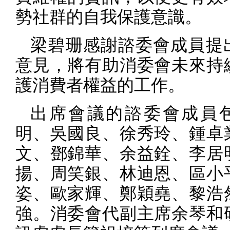
勢社群的自我保護意識。
梁碧珊感謝諮委會成員提
意見，將有助消委會未來持
護消費者權益的工作。
出席會議的諮委會成員
明、吳國良、徐秀玲、鍾卓
文、鄧錦華、余益銓、李居
揚、周笑銀、林迪恩、區小
姿、歐家輝、鄭穎堯、黎浩
強。消委會代副主席余琴和