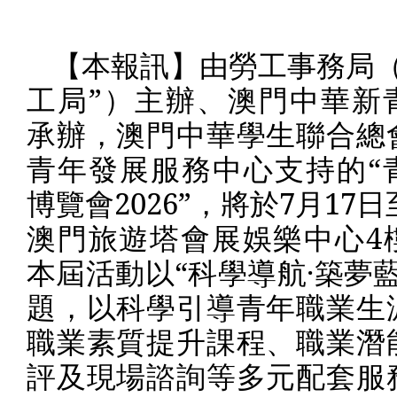
【本報訊】由勞工事務局（
工局”）主辦、澳門中華新
承辦，澳門中華學生聯合總
青年發展服務中心支持的“
博覽會
2026
”，將於
7
月
17
日
澳門旅遊塔會展娛樂中心
4
本屆活動以“科學導航·築夢
題，以科學引導青年職業生
職業素質提升課程、職業潛
評及現場諮詢等多元配套服