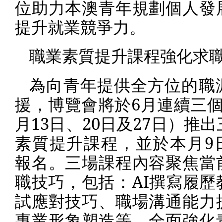
位助力本澳青年規劃個人發
提升就業競爭力。
職業素質提升課程強化求
為向青年提供全方位的職
援，博覽會將於
6
月連續三
月
13
日、
20
日及
27
日）推出
素質提升課程，並於本月
9
報名。三場課程內容聚焦當
職技巧，包括：
AI
撰寫履歷
試應對技巧、職場溝通能力
專業形象塑造等，全面強化