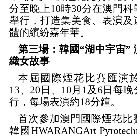
分至晚上
10
時
30
分在澳門科
舉行，打造集美食、表演及
體的繽紛嘉年華。
第三場：韓國“湖中宇宙”
織女故事
本屆國際煙花比賽匯演
13
、
20
日、
10
月
1
及
6
日每晚
行，每場表演約
18
分鐘。
首次參加澳門國際煙花比
韓國
HWARANGArt Pyrotechn