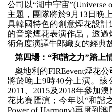
公司以“湖中宇宙”
(Universe o
主題，團隊將於
9
月
13
日晚
具韓國特色的創意煙花設計
的音樂煙花表演作品，透過
術角度演譯牛郎織女的經典
第四場：“和諧之力”踏上
奧地利的
FIREevent
煙花公
將於晚上
9
時
40
分上演。該
2011
、
2015
及
2018
年參加澳
花比賽匯演；今年以“和諧之
Power of Harmony)
再度到澳