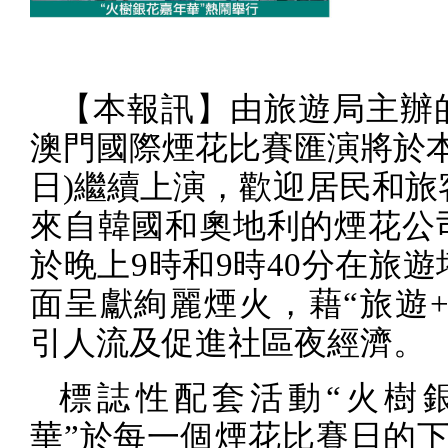
【本報訊】由旅遊局主辦
澳門國際煙花比賽匯演將於
日
)
繼續上演，歡迎居民和旅
來自韓國和奧地利的煙花公
於晚上
9
時和
9
時
40
分在旅遊
面呈獻絢麗煙火，藉“旅遊
引人流及促進社區夜經濟。
標誌性配套活動“火樹
華”於每一個煙花比賽日的