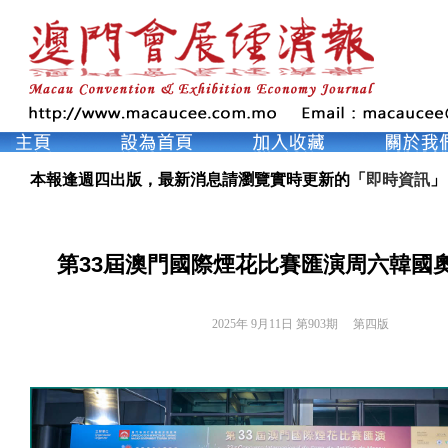
本報逢週四出版，最新消息請瀏覽實時更新的「
即時資訊
」
第33屆澳門國際煙花比賽匯演周六韓國
2025年 9月11日 第903期 
第四版