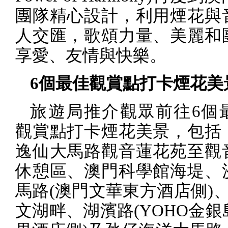
團隊精心設計，利用煙花與
人交匯，歌頌力量、美麗和
享愛、友情與快樂。
6
個最佳觀賞點打卡煙花美
旅遊局推介觀眾前往
6
個
觀賞點打卡煙花美景，包括
逸仙大馬路觀音蓮花苑至觀
休憩區、澳門科學館海堤、
馬路
(
澳門文華東方酒店側
)
文湖畔、湖濱路
(YOHO
金銀