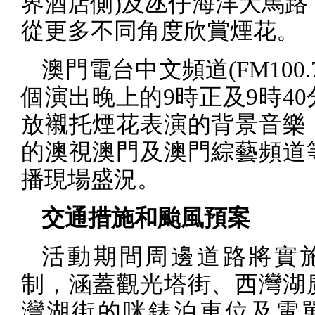
界酒店側
)
及氹仔海洋大馬路
從更多不同角度欣賞煙花。
澳門電台中文頻道
(FM100.
個演出晚上的
9
時正及
9
時
40
放襯托煙花表演的背景音樂
的澳視澳門及澳門綜藝頻道
播現場盛況。
交通措施和颱風預案
活動期間周邊道路將實
制，涵蓋觀光塔街、西灣湖
灣湖街的咪錶泊車位及電