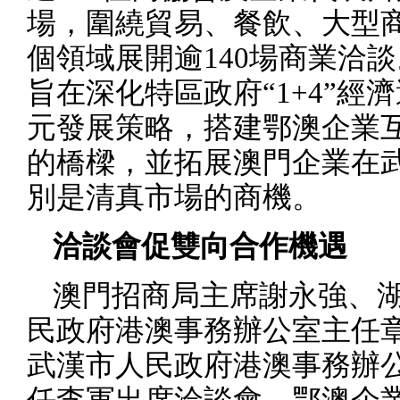
場，圍繞貿易、餐飲、大型
個領域展開逾
140
場商業洽談
旨在深化特區政府“
1+4”
經濟
元發展策略，搭建鄂澳企業
的橋樑，並拓展澳門企業在
別是清真市場的商機。
洽談會促雙向合作機遇
澳門招商局主席謝永強、
民政府港澳事務辦公室主任
武漢市人民政府港澳事務辦
任李軍出席洽談會，鄂澳企