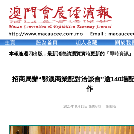
本報逢週四出版，最新消息請瀏覽實時更新的「
即時資訊
」
招商局辦“鄂澳商業配對洽談會”逾140場
作
2025年 9月11日 第903期 
第四版