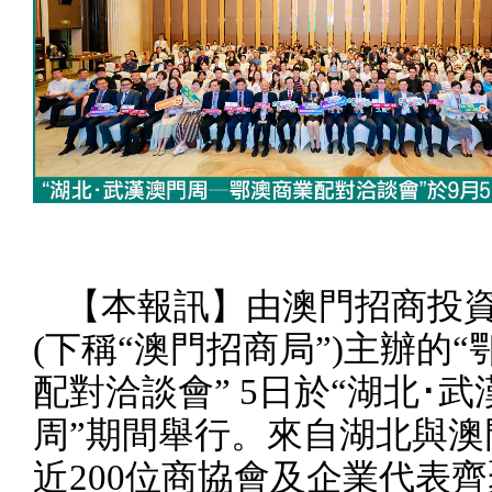
【本報訊】由澳門招商投
(
下稱“澳門招商局”
)
主辦的“
配對洽談會”
5
日於“湖北･武
周”期間舉行。來自湖北與澳
近
200
位商協會及企業代表齊