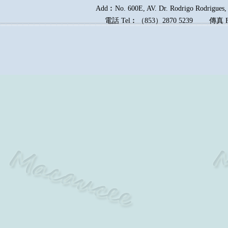
Add︰No. 600E, AV. Dr. Rodrigo Rodrigues, E
電話
Tel︰
（
853
）
2870 5239
傳真