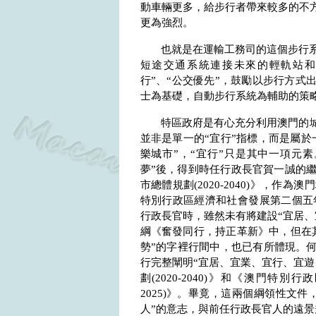
動車輛更多，給步行者帶來較多的不方
更為強烈。
也就是在運輸工務司的這個步行
短途交通系統連接未來的輕軌站和
行”、“公交優先”，鼓勵以步行方式
士為基礎，自動步行系統為輔助的策
特區政府是有心充分利用澳門的城
並非是單一的“宜行”指標，而是屬於
樂城市”，“宜行”只是其中一項元
夢”後，得到時任行政長官賀一誠的
市總體規劃
(2020-2040)
》，作為澳門
特別行政區經濟和社會發展第二個五
行政長官時，雖然未有將建設“宜居、
綱《奮發同行，持正革新》中，但在
勢”的字裡行間中，也已有所體現。何
行完整闡明“宜居、宜業、宜行、宜遊
劃
(2020-2040)
》和《澳門特別行政
2025)
》。畢竟，這兩個綱領性文件
人”的意志，與前任行政長官人的遠