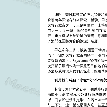
澳門，素以其豐富的歷史背景和
吸引著各國遊客前來探索、體驗。早
大宜行城市之一，且是中國唯一上榜
市之一，這一認可固然是對澳門在城
定，也是對城市旅遊業的褒獎，彰顯
了澳門在國際舞台的旅遊知名度。
早在今年二月，以英國愛丁堡為
佈了亞洲九大宜行城市的榜單，澳門
業復甦的當下，
Skyscanner
發佈的這
次突顯了澳門作為一個旅遊目的地的
多遊客或將湧入我們的城市，體驗其
利用城市特點
“小城”化“小”為勢
其實，澳門本來就是一個以步行
積較小，商業機構和公共行政機關幾
域；而居民也幾乎是集中在舊市區一
行上下班，連午飯也是回家吃，甚至是