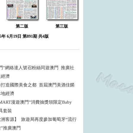
第二版
第三版
25年 6月19日 第891期 共4版
門”網絡達人號召粉絲同遊澳門 推廣社
促經濟
力打造國際美食之都 首屆澳門美酒佳餚
本地經濟
P MART漫遊澳門”消費抽獎領限定Baby
y文具套裝
歐洲客源】 旅遊局再度參加葡萄牙“流行
”推廣澳門