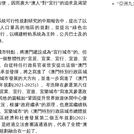
便，因而廣大“澳人”對“宜行”的追求及渴望
“亞洲九
系統可行性規劃研究的中期報告中，提出了以
人口量高的地區的規劃，並提出“綠色出
出行，以構建輕軌系統為主幹，公共巴士及的
略。
市特點，將澳門建設成為“宜行城市”的。但
一個整體性的“宜居、宜業、宜行、宜遊、宜
素。自從時任行政長官崔世安提出這個“澳門
繼承並發揮，將之寫進了《澳門特別行政區城
城市發展的大方向，並進一步寫進了《澳門
年規劃
(2021-2025)
》。岑浩輝在參選第六任
宜業、宜行、宜遊、宜樂城市”寫進其參選政
其他的篇幅如“鞏固提升世界旅遊休閒中心優
況，根據“政府繼承”的原理，也應當繼續執
、宜樂城市”的《澳門特別行政區城市總體規
區經濟和社會發展第二個五年規劃
(2021-
，是經過立法會審議通過的，代表了全體“澳
景規劃融合在一起了。