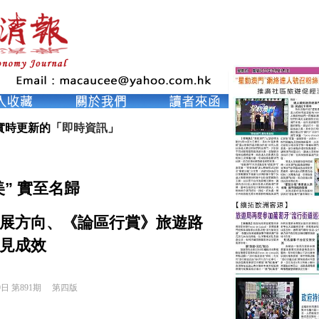
實時更新的「
即時資訊
」
美” 實至名歸
發展方向、《論區行賞》旅遊路
見成效
9日 第891期 
第四版