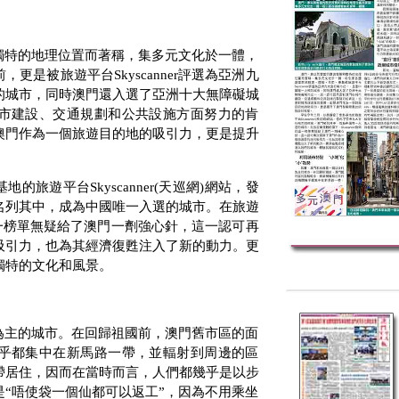
獨特的地理位置而著稱，集多元文化於一體，
前，更是被旅遊平台
Skyscanner
評選為亞洲九
的城市，同時澳門還入選了亞洲十大無障礙城
市建設、交通規劃和公共設施方面努力的肯
澳門作為一個旅遊目的地的吸引力，更是提升
基地的旅遊平台
Skyscanner(
天巡網
)
網站，發
名列其中，成為中國唯一入選的城市。在旅遊
一榜單無疑給了澳門一劑強心針，這一認可再
吸引力，也為其經濟復甦注入了新的動力。更
獨特的文化和風景。
為主的城市。在回歸祖國前，澳門舊市區的面
乎都集中在新馬路一帶，並輻射到周邊的區
帶居住，因而在當時而言，人們都幾乎是以步
“唔使袋一個仙都可以返工”，因為不用乘坐