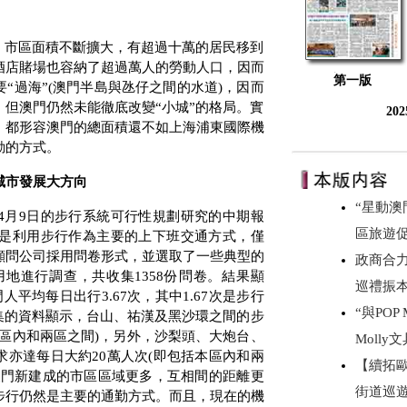
，市區面積不斷擴大，有超過十萬的居民移到
酒店賭場也容納了超過萬人的勞動人口，因而
第一版
“過海”
(
澳門半島與氹仔之間的水道
)
，因而
但澳門仍然未能徹底改變“小城”的格局。實
20
，都形容澳門的總面積還不如上海浦東國際機
勤的方式。
城市發展大方向
“星動澳
4
月
9
日的步行系統可行性規劃研究的中期報
區旅遊
是利用步行作為主要的上下班交通方式，僅
顧問公司採用問卷形式，並選取了一些典型的
政商合
用地進行調查，共收集
1358
份問卷。結果顯
巡禮振
門人平均每日出行
3.67
次，其中
1.67
次是步行
“與PO
集的資料顯示，台山、祐漢及黑沙環之間的步
區內和兩區之間
)
，另外，沙梨頭、大炮台、
Moll
求亦達每日大約
20
萬人次
(
即包括本區內和兩
【續拓
澳門新建成的市區區域更多，互相間的距離更
街道巡遊
步行仍然是主要的通勤方式。而且，現在的機