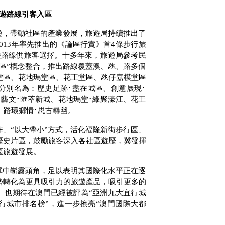
遊路線引客入區
遊，帶動社區的產業發展，旅遊局持續推出了
013
年率先推出的《論區行賞》首
4
條步行旅
遊路線供旅客選擇。十多年來，旅遊局參考民
區”概念整合，推出路線覆蓋澳、氹、路多個
堂區、花地瑪堂區、花王堂區、氹仔嘉模堂區
分別名為：歷史足跡･盡在城區、創意展現･
藝文･匯萃新城、花地瑪堂･緣聚濠江、花王
、路環鄉情･思古尋幽。
、“以大帶小”方式，活化福隆新街步行區、
歷史片區，鼓勵旅客深入各社區遊歷，冀發揮
區旅遊發展。
單中嶄露頭角，足以表明其國際化水平正在逐
勢轉化為更具吸引力的旅遊產品，吸引更多的
。也期待在澳門已經被評為“亞洲九大宜行城
行城市排名榜”，進一步擦亮“澳門國際大都