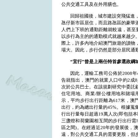
公共交通工具及在外用膳也。
回歸祖國後，城市建設突飛猛進
氹仔新市區居住，而且路氹區的豪華
人們上下班的通勤距離就較遠，甚至要
以步行為主的的通勤模式就越來越少。
際上，許多內地介紹澳門旅遊的讀物
場大。因此，步行仍然是部分居民通
“宜行”曾是上兩任特首參選政綱
因此，運輸工務司公佈於
2008
年
告就指出，澳門的就業人口中約
2
成
8
次於公共巴士。在該規劃研究中委託
住宅用地、商業
/
辦公樓用地和賭場
示，平均步行出行距離為
617
米，澳
出行，約為總出行量的
45%
。根據蒐
行出行量每日超過
19
萬人次
(
即包括本
三盞燈和荷蘭園相互間的步行出行需
區之間
)
。在經過近
20
年的發展後，
遠，對公共交通工具的需要更殷，但