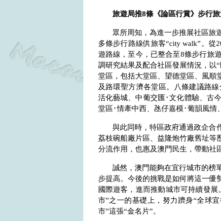
旅遊局推
8
條《論區行賞》步行旅
眾所周知，為進一步推展社區旅
多條步行路線供旅客“
city walk”
。從
2
遊路線，至今，已整合至
8
條步行旅
調研究結果及配合社區發展情況，以“
堂區，包括大堂區、望德堂區、風順
及路環聖方濟各堂區。八條建議路線
活化藝城、中葡交匯･文化體驗、古今
堂區･情牽中西、氹仔嘉模･葡韻風情
與此同時，特區政府通過政企合作
荔枝碗船廠片區、益隆炮竹廠舊址等
分流作用，也惠及澳門民生，帶動社
誠然，澳門能夠在宜行城市的榜
步提高。今後的挑戰是如何將這一優
國際遊客，進而推動城市可持續發展
市”之一的基礎上，努力躋身“全球宜
市”這張“金名片”。