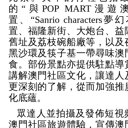
的“與
POP MART
漫遊澳
置、“
Sanrio characters
夢幻
置、福隆新街、大炮台、益
舊址及荔枝碗船廠等，以及
黑沙環及筷子基一帶尋味澳
食。部份景點亦提供駐點導
講解澳門社區文化，讓達人
更深刻的了解，從而加強推
化底蘊。
眾達人並拍攝及發佈短視
澳門社區旅遊體驗，宣傳澳