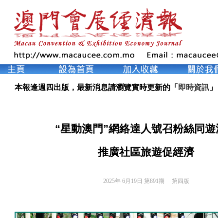
本報逢週四出版，最新消息請瀏覽實時更新的「
即時資訊
」
“星動澳門”網絡達人號召粉絲同遊
推廣社區旅遊促經濟
2025年 6月19日 第891期 
第四版