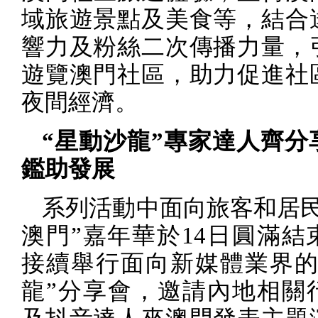
域旅遊景點及美食等，結合
響力及粉絲二次傳播力量，
遊覽澳門社區，助力促進社
夜間經濟。
“星動沙龍”專家達人齊分
鑑助發展
系列活動中面向旅客和居民
澳門”嘉年華於
14
日圓滿結
接續舉行面向新媒體業界的
龍”分享會，邀請內地相關