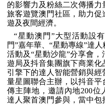
的影響力及粉絲二次傳播力
旅客遊覽澳門社區，助力促
遊及夜間經濟。
“星動澳門”大型活動設有
門”嘉年華、“星動專線”達
活動及“星動沙龍”分享會，
遊局及抖音集團旗下商業化
引擎下的達人智能營銷與經
量星圖聯合主辦，以抖音平
傳主陣地，邀請內地
200
位
達人聚首澳門參與，當中包