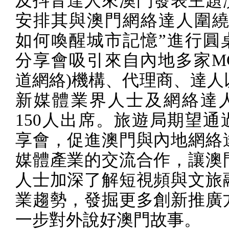
及抖音達人來澳門發表主題
安排其與澳門網絡達人圍繞
如何喚醒城市記憶”進行圓
分享會吸引來自內地多家
M
道網絡
)
機構、代理商、達人
新媒體業界人士及網絡達
150
人出席。旅遊局期望通
享會，促進澳門與內地網絡
媒體產業的交流合作，讓澳
人士加深了解短視頻與文旅
業趨勢，發掘更多創新推廣
一步對外說好澳門故事。