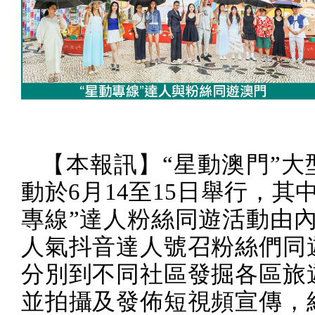
【本報訊】“星動澳門”大
動於
6
月
14
至
15
日舉行，其中
專線”達人粉絲同遊活動由
人氣抖音達人號召粉絲們同
分別到不同社區發掘各區旅
並拍攝及發佈短視頻宣傳，