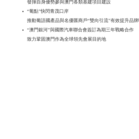
發揮自身優勢參與澳門各類基建項目建設
“葡點”快閃青茂口岸
推動葡語國產品與名優匯商戶“雙向引流”有效提升品
“澳門銀河”與國際汽車聯合會簽訂為期三年戰略合作
致力鞏固澳門作為全球領先會展目的地