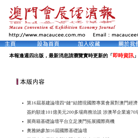
即時資訊
本報逢週四出版，最新消息請瀏覽實時更新的「
」
第16屆基建論壇四“鏈”結體現國際專業會展對澳門經
簽約額達101億美元200多場商務洽談 涉澳琴企業逾7
展商籍基礎論壇平台立足澳門拓展國際商機
奧雅納參加16屆國際基礎論壇