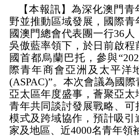
【本報訊】為深化澳門青
野並推動區域發展，國際青
國澳門總會代表團一行
36
人
吳傲藍率領下，於日前啟程
國首都烏蘭巴托，參與“
202
際青年商會亞洲及太平洋
(ASPAC)
”。本次會議為國際
亞太區年度盛事，薈聚亞太
青年共同談討發展戰略、可
模式及跨域協作，預計吸引
家及地區、近
4000
名青年領