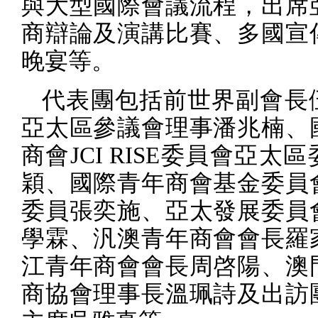
與大型國際會議流程，出席
商辯論及演講比賽、多國宣
晚宴等。
代表團包括前世界副會長
亞太區參議會理事潘兆楠、
商會
JCI RISE
委員會亞太區
穎、國際青年商會基金委員
委員張奕施、亞太發展委員
學霖、汎澳青年商會會長羅
江青年商會會長周啓陽、澳
商協會理事長溫珮詩及出訪