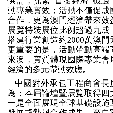
供需，抓緊“首發經濟”機遇
動專業實效；活動不僅促成
合作，更為澳門經濟帶來效
展覽特裝展位比例超過九成
搭建行業創造約
2000
萬澳門
更重要的是，活動帶動高端
來澳，實質體現國際專業會
經濟的多元帶動效應。
中國對外承包工程商會長
為；本屆論壇暨展覽取得四
一是全面展現全球基礎設施
發展趨勢與合作成果，來自