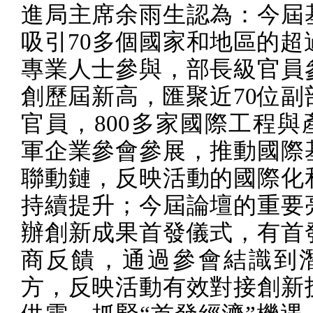
進局主席余雨生認為：今屆
吸引
70
多個國家和地區的超
專業人士參與，部長級官員
創歷屆新高，匯聚近
70
位副
官員，
800
多家國際工程與
軍企業參會參展，推動國際
聯動鏈，反映活動的國際化
持續提升；今屆論壇的重要
辦創新成果首發儀式，有首
商反饋，通過參會結識到
方，反映活動有效對接創新