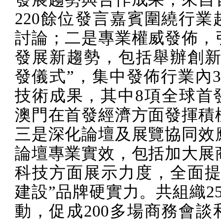
220
餘位發言嘉賓圍繞行業
討論；二是專業權威發佈，
發展新趨勢，包括舉辦創新
發儀式”，集中發佈行業內
技術成果，其中
8
項全球首
澳門在首發經濟方面發揮積
三是深化論壇及展覽協同效
論壇專業實效，包括加大展
科技方面展示力度，全面提
建設”品牌硬實力。共組織
2
動，促成
200
多場商務會談