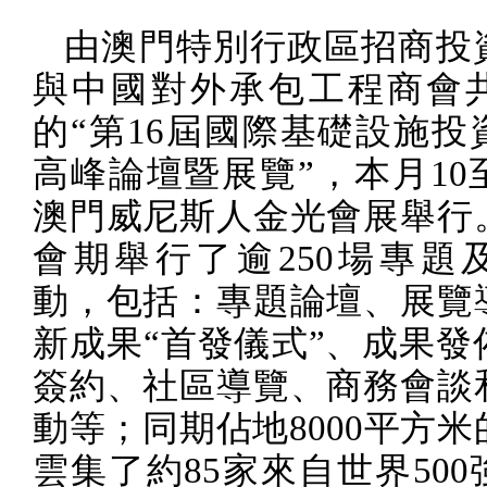
由澳門特別行政區招商投
與中國對外承包工程商會
的“第
16
屆國際基礎設施投
高峰論壇暨展覽”，本月
10
澳門威尼斯人金光會展舉行
會期舉行了逾
250
場專題
動，包括：專題論壇、展覽
新成果“首發儀式”、成果發
簽約、社區導覽、商務會談
動等；同期佔地
8000
平方米
雲集了約
85
家來自世界
500