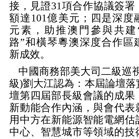
接，見證
31
項合作協議簽署
額達
101
億美元；四是深度
元素，助推澳門參與共建
路”和橫琴粵澳深度合作區
新成效。
中國商務部美大司二級巡
級
)
劉大江認為：本屆論壇落
壇第四屆部長級會議的成果
新動能合作內涵，與會代表
用中方在新能源智能電網估
中心、智慧城市等領域的技