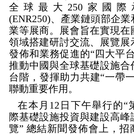
全球最大
250
家國際
(ENR250)
、產業鏈頭部企業
業等展商。展會旨在實現在
領域搭建研討交流、展覽展
發佈和業務促進的“四大平台
推動中國與全球基礎設施合
台階，發揮助力共建“一帶一
聯動重要作用。
在本月
12
日下午舉行的“
際基礎設施投資與建設高峰
覽” 總結新聞發佈會上，招