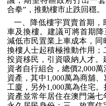
議，期望特區政府打出一套
合拳”，推動樓市止跌回穩。
一、降低樓宇買賣首期，
車及換樓。建議可將首期降
減低市民置業上車成本，同
換樓人士起積極推動作用；
投資移民，引資吸納人才。
資者自行組合，總價
2,000
萬
資產，其中
1,000
萬為商舖、
工廈，另外
1,000
萬為住宅。
資產並常年居住在澳門滿七
永久居民身份；三、放寬住