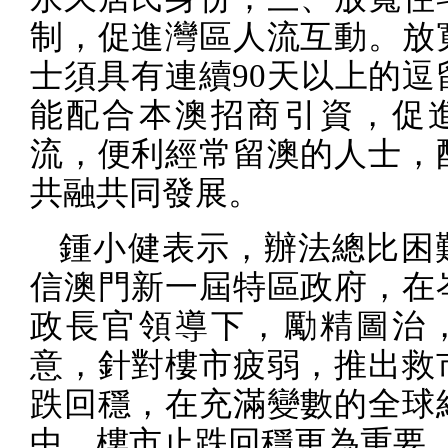
制，促進灣區人流互動。放
士須具有連續
90
天以上的逗
能配合本澳招商引資，促
流，便利經常留澳的人士，
共融共同發展。
鍾小健表示，辦法總比困
信澳門新一屆特區政府，在
政長官領導下，勵精圖治
意，針對樓市疲弱，推出救
跌回穩，在充滿變數的全球
中，樓市止跌回穩更為重要