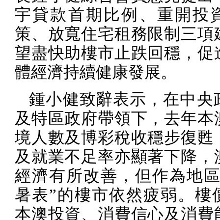
宇貸款首期比例、重開投
策、放寬住宅租務限制三項
望盡快助樓市止跌回穩，促
體經濟持續健康發展。
鍾小健致辭表示，在中央
及特區政府帶領下，去年本
境人數及博彩稅收穩步復甦
及就業不足率亦顯著下降，
經濟有所改善，但作為地區
暑表”的樓市依然疲弱。樓
本澳投資、消費信心及消費