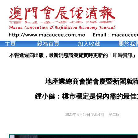
本報逢週四出版，最新消息請瀏覽實時更新的「
即時資訊
」
地產業總商會辦會慶暨新閣就
鍾小健：樓市穩定是保內需的最佳
2025年 6月19日 第891期 
第二版