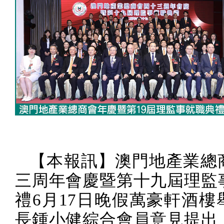
【本報訊】澳門地產業總
三周年會慶暨第十九屆理監
禮
6
月
17
日晚假萬豪軒酒樓
長鍾小健綜合會員意見提出