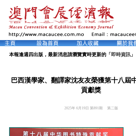
本報逢週四出版，最新消息請瀏覽實時更新的「
即時資訊
」
巴西漢學家、翻譯家沈友友榮獲第十八屆
貢獻獎
2025年 6月19日 第891期 
第二版