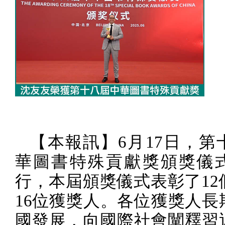
【本報訊】
6
月
17
日，第
華圖書特殊貢獻獎頒獎儀
行，本屆頒獎儀式表彰了
12
16
位獲獎人。各位獲獎人長
國發展，向國際社會闡釋習