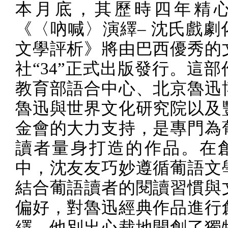
本月底，其歷時四年精
《〈吶喊〉演繹– 沈氏戲劇
文學評析》將由巴西優秀的
社“
34
”正式出版發行。這部
教育部語合中心、北京魯迅
魯迅與世界文化研究院以及
金會的大力支持，是專門為
讀者量身打造的作品。在
中，沈友友巧妙遵循葡語文
結合葡語讀者的閱讀習慣與
偏好，對魯迅經典作品進行
繹。他別出心裁地開創了獨