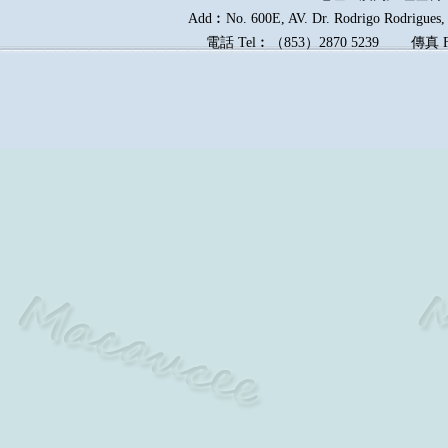
Add︰No. 600E, AV. Dr. Rodrigo Rodrigues, E
電話
Tel︰
（
853
）
2870 5239
傳真