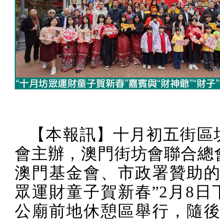
【本報訊】十月初五街區
會主辦，澳門街坊會聯合總
澳門基金會、市政署贊助的
眾運財童子賀新春”
2
月
8
日
公廟前地休憩區舉行，隨後