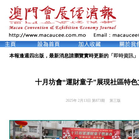
本報逢週四出版，最新消息請瀏覽實時更新的「
即時資訊
」
十月坊會“運財童子”展現社區特色
2025年 2月13日 第873期 
第三版