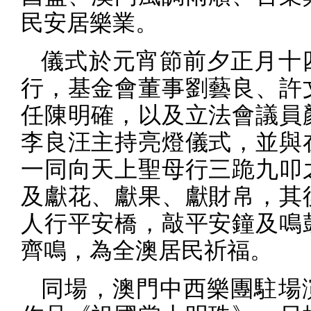
民安居樂業。
儀式於元宵節前夕正月十
行，基金會董事劉藝良、許
任陳明確，以及立法會議員
李良汪主持亮燈儀式，並與
一同向天上聖母行三跪九叩
及獻花、獻果、獻財帛，其
人行平安橋，敲平安鐘及鳴
齊鳴，為全澳居民祈福。
同場，澳門中西樂團駐場