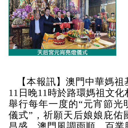
【本報訊】澳門中華媽祖
11
日晚
11
時於路環媽祖文化
舉行每年一度的“元宵節光
儀式”，祈願天后娘娘庇佑
昌盛、澳門風調雨順、百業