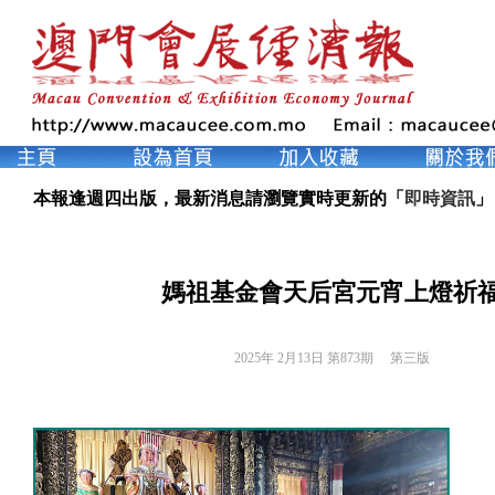
本報逢週四出版，最新消息請瀏覽實時更新的「
即時資訊
」
媽祖基金會天后宮元宵上燈祈
2025年 2月13日 第873期 
第三版