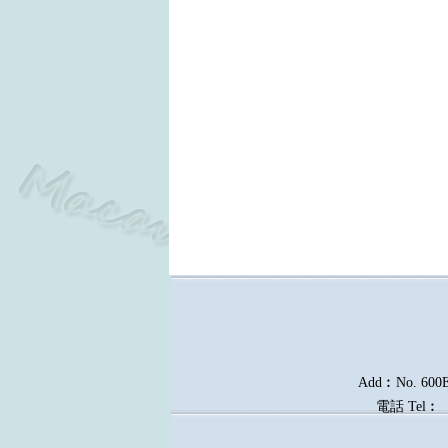
Add︰No. 600E, 
電話
Tel︰