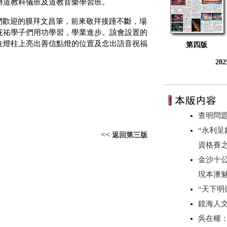
辦道教科儀班及道教音樂學習班。
們歡迎的膜拜文昌筆，前來敬拜接踵不斷，場
庇祐學子們用功學習，學業進步。該會設置的
在燈柱上亮出善信點燈的位置及念出語音祝福
第四版
20
查明問題
“永利
<<
返回第三版
資格賽
金沙十
現本澳
“天下
鏡海人
吳在權