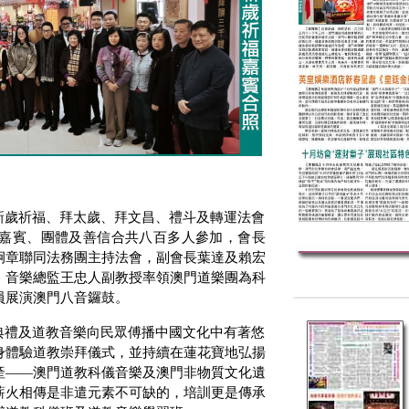
新歲祈福、拜太歲、拜文昌、禮斗及轉運法會
嘉賓、團體及善信合共八百多人參加，會長
炯章聯同法務團主持法會，副會長葉達及賴宏
，音樂總監王忠人副教授率領澳門道樂團為科
員展演澳門八音鑼鼓。
典禮及道教音樂向民眾傅播中國文化中有著悠
身體驗道教崇拜儀式，並持續在蓮花寶地弘揚
產——澳門道教科儀音樂及澳門非物質文化遺
薪火相傳是非遣元素不可缺的，培訓更是傳承