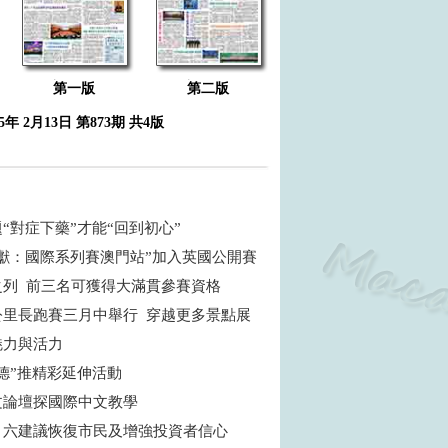
第一版
第二版
25年 2月13日 第873期 共4版
“對症下藥”才能“回到初心”
呈獻：國際系列賽澳門站”加入英國公開賽
之列 前三名可獲得大滿貫參賽資格
公里長跑賽三月中舉行 穿越更多景點展
魅力與活力
明德”推精彩延伸活動
文論壇探國際中文教學
：六建議恢復市民及增強投資者信心