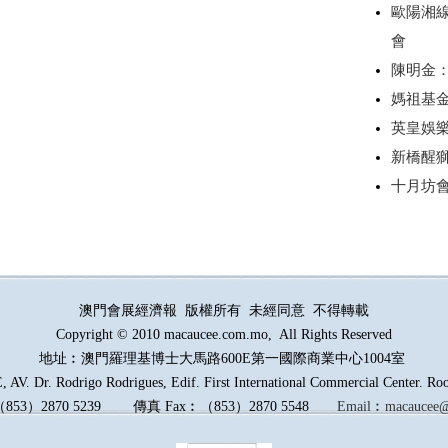
歐陽湘
會
陳明金
媽祖基
英皇娛
新橋醒
十月坊
澳門會展經濟報 版權所有 未經同意 不得轉載
Copyright © 2010 macaucee.com.mo, All Rights Reserved
地址︰澳門羅理基博士大馬路
600E
第一國際商業中心1004室
AV. Dr. Rodrigo Rodrigues, Edif. First International Commercial Center. R
（
853
）
2870 5239
傳真
Fax︰
（
853
）
2870 5548
Email︰
macaucee@