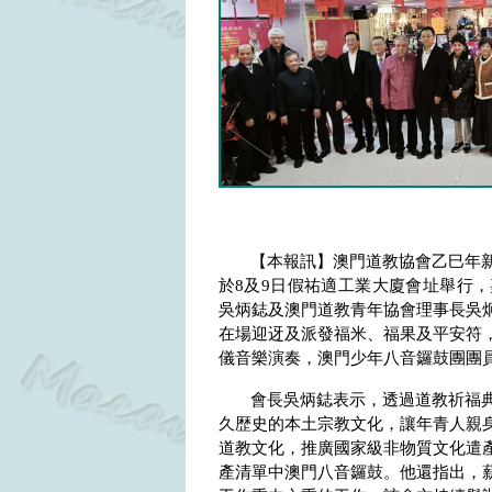
【本報訊】澳門道教協會乙巳年
於
8
及
9
日假祐適工業大廈會址舉行，
吳炳鋕及澳門道教青年協會理事長吳
在場迎迓及派發福米、福果及平安符
儀音樂演奏，澳門少年八音鑼鼓團團
會長吳炳鋕表示，透過道教祈福
久歴史的本土宗教文化，讓年青人親
道教文化，推廣國家級非物質文化遣
產清單中澳門八音鑼鼓。他還指出，