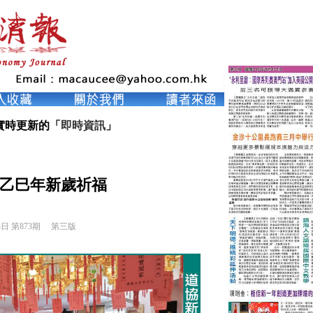
實時更新的「
即時資訊
」
乙巳年新歲祈福
3日 第873期 
第三版