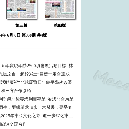
第三版
第四版
24年 6月 6日 第838期 共4版
五年實現年辦2500項會展活動目標 林
九層之台，起於累土”目標一定會達成
活動慶祝“全球展覽日” 鏡平學校簽署
中和三方合作協議
到爭氣”“從專業到更專業”看澳門會展業
余雨生：要繼續求進步、求發展，要爭氣
2025年東亞文化之都 進一步深化東亞
和旅遊交流合作