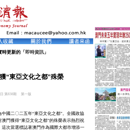
實時更新的「
即時資訊
」
獲“東亞文化之都”殊榮
6日 第838期 
第一版
中國二〇二五年“東亞文化之都”。全國政協
澳門獲得“東亞文化之都”的殊榮表示熱烈祝
，這次當選標誌著澳門作為國際大都市增添一