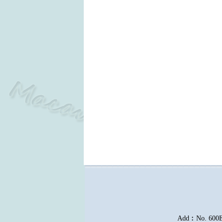
Add︰No. 600E, 