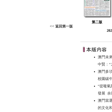
第二版
<<
返回第一版
20
澳門未來
中賢：“
澳門多項
校園碳
“從嘥氣
發展 
澳門當選
的文化