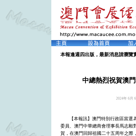
本報逢週四出版，最新消息請瀏覽
中總熱烈祝賀澳門
2024年 6月 
【本報訊】澳門特別行政區當選為
委員、澳門中華總商會理事長馬志毅對
賀，在澳門回歸祖國二十五周年之際