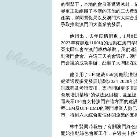
的衝擊下，本地的會展業遭遇冰封，
界更主動組織了本澳的其他的三大產
產業，聯同貿促局以及澳門六大綜合
爭取推動澳門四大產業的發展。
他指出，去年疫情消退，
1
月
8
2023
年有超過
1100
項的活動在澳門舉
亞太區年會在澳門成功舉辦，我們邀
到澳門參會。在這三天的會議裡，澳
門會議的成功舉辦，凸顯了大灣區在
他引用了
UFI
總裁
Kai(
賀庭凱
)
對
經濟適度多元發展規劃
(2024-2028
年
)
訓課程及考證安排，支持開辦更多非
會展培訓基地”的做法及目標，甚至
還表示
UFI
會支持澳門在這方面的建
程
CEM
及
UFI- EMD
的澳門畢業人數
市。得到六大綜合度假休閒企業的支
林中賢同時報告了有關澳門綠色
開始推動綠色會展工作，在過去十多