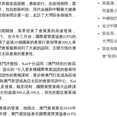
黃義滿
業界都直面困難，勇敢前行。在疫情期間，業
業，包括創新科技、現代金融和中醫藥大健康
而凝聚
度假休閒企業一起，走訪了大灣區各個城市，
中總熱
金沙中
日開關後，業界迎來了會展業的高速發展，
貿促局
行。 在今年三月份，國際展覽業協會
(UFI)
的
大灣區
請了超過
20
個國家的會展行業領導逾
300
人來
門會展服務得到了大家的認同。主辦方指出澳
貿促局
亞太區會展的重要性。
會”取
澳門評價指，
Kai
十分認同《澳門特別行政區
》提出的 “引入更多獲國際專業認證的會展培
認證性的實務課程，逐步將澳門打造成為區域
認為澳門有望成為亞太區的會展培訓中心。
Kai
設及發展。截至現時，國際展覽業兩大品牌課
已分別超過
300
人及
100
人，領先於鄰近會展城
持。
會展的發展，他指出，澳門會展業在
2010
年
年裡，澳門展貿協會在國際展覽業協會
(UFI)