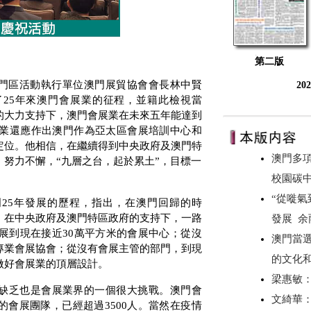
第二版
澳門區活動執行單位澳門展貿協會會長林中賢
20
了
25
年來澳門會展業的征程，並籍此檢視當
的大力支持下，澳門會展業在未來五年能達到
業還應作出澳門作為亞太區會展培訓中心和
定位。他相信，在繼續得到中央政府及澳門特
澳門多項
努力不懈，“九層之台，起於累土”，目標一
校園碳
“從嘥氣
門
25
年發展的歷程，指出，在澳門回歸的時
。在中央政府及澳門特區政府的支持下，一路
發展 
展到現在接近
30
萬平方米的會展中心；從沒
澳門當選
專業會展協會；從沒有會展主管的部門，到現
的文化
做好會展業的頂層設計。
梁惠敏
缺乏也是會展業界的一個很大挑戰。澳門會
文綺華
的會展團隊，已經超過
3500
人。當然在疫情