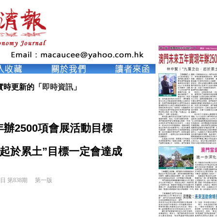
實時更新的「
即時資訊
」
辦2500項會展活動目標
起於累土”目標一定會達成
6日 第838期 
第一版