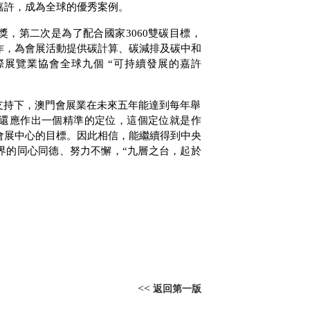
嘉許，成為全球的優秀案例。
獎，第二次是為了配合國家
3060
雙碳目標，
作，為會展活動提供碳計算、碳減排及碳中和
際展覽業協會全球九個 “可持續發展的嘉許
支持下，澳門會展業在未來五年能達到每年舉
還應作出一個精準的定位，這個定位就是作
會展中心的目標。因此相信，能繼續得到中央
界的同心同德、努力不懈，“九層之台，起於
<<
返回第一版