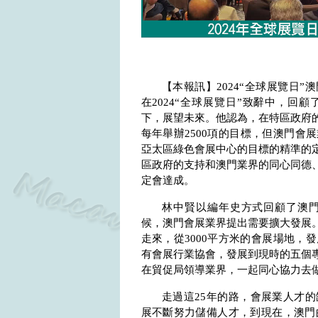
【本報訊】
2024
“全球展覽日”
在
2024
“全球展覽日”致辭中，回顧
下，展望未來。他認為，在特區政府
每年舉辦
2500
項的目標，但澳門會展
亞太區綠色會展中心的目標的精準的
區政府的支持和澳門業界的同心同德、
定會達成。
林中賢以編年史方式回顧了澳
候，澳門會展業界提出需要擴大發展
走來，從
3000
平方米的會展場地，發
有會展行業協會，發展到現時的五個
在貿促局領導業界，一起同心協力去
走過這
25
年的路，會展業人才的
展不斷努力儲備人才，到現在，澳門