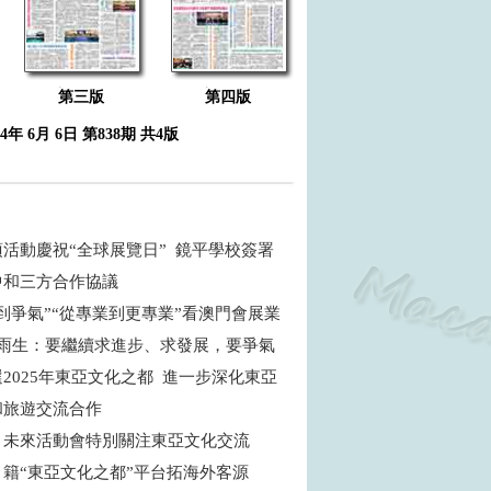
第三版
第四版
24年 6月 6日 第838期 共4版
活動慶祝“全球展覽日” 鏡平學校簽署
中和三方合作協議
到爭氣”“從專業到更專業”看澳門會展業
余雨生：要繼續求進步、求發展，要爭氣
2025年東亞文化之都 進一步深化東亞
和旅遊交流合作
：未來活動會特別關注東亞文化交流
：籍“東亞文化之都”平台拓海外客源