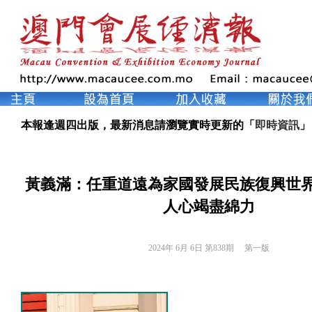
本報逢週四出版，最新消息請瀏覽實時更新的「
即時資訊
」
黃義滿：任重道遠為家國發展民族復興世
人心竭盡綿力
2024年 6月 6日 第838期 
第一版