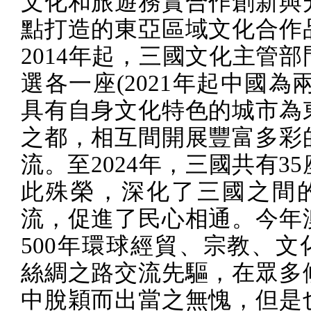
文化和旅遊務實合作創新與
點打造的東亞區域文化合作
2014
年起，三國文化主管部
選各一座
(2021
年起中國為
具有自身文化特色的城市為
之都，相互間開展豐富多彩
流。至
2024
年，三國共有
35
此殊榮，深化了三國之間
流，促進了民心相通。今年
500
年環球經貿、宗教、文
絲綢之路交流先驅，在眾多
中脫穎而出當之無愧，但是