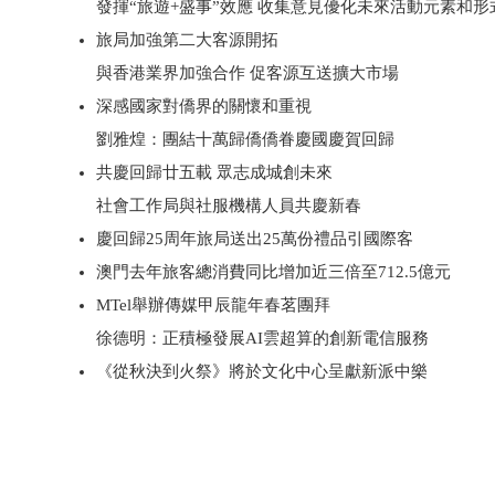
發揮“旅遊+盛事”效應 收集意見優化未來活動元素和形
旅局加強第二大客源開拓
與香港業界加強合作 促客源互送擴大市場
深感國家對僑界的關懷和重視
劉雅煌：團結十萬歸僑僑眷慶國慶賀回歸
共慶回歸廿五載 眾志成城創未來
社會工作局與社服機構人員共慶新春
慶回歸25周年旅局送出25萬份禮品引國際客
澳門去年旅客總消費同比增加近三倍至712.5億元
MTel舉辦傳媒甲辰龍年春茗團拜
徐德明：正積極發展AI雲超算的創新電信服務
《從秋決到火祭》將於文化中心呈獻新派中樂