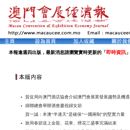
即時資訊
本報逢週四出版，最新消息請瀏覽實時更新的「
」
貿促局向澳門酒店協會介紹澳門會展業發展趨勢及機遇
婦聯總會舉辦酒會慶祝婦女節
賀一誠：本澳“半邊天”是確保“一國兩制”的堅實力量
旅局春節送上金龍、花車、煙花三盛事完滿結束