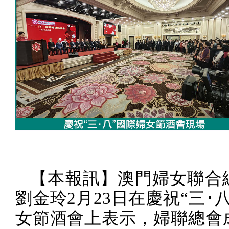
【本報訊】澳門婦女聯合
劉金玲
2
月
23
日在慶祝“三･
女節酒會上表示，婦聯總會