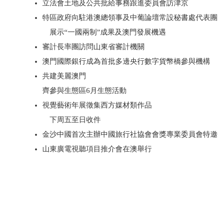
立法會土地及公共批給事務跟進委員會訪津京
特區政府向駐港澳總領事及中葡論壇常設秘書處代表團
展示“一國兩制”成果及澳門發展機遇
審計長率團訪問山東省審計機關
澳門國際銀行成為首批多邊央行數字貨幣橋參與機構
共建美麗澳門
齊參與生態區6月生態活動
視覺藝術年展徵集西方媒材類作品
下周五至日收件
金沙中國首次主辦中國旅行社協會會獎專業委員會特邀
山東廣電視聽項目推介會在澳舉行