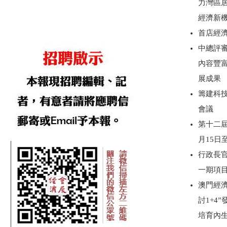
力灣區
經濟新
首店經
中總評審
內容豐
展成果
籌建科技
會議
第十二屆
月15日
行政長
一期項
澳門經濟
討1+4
培育內