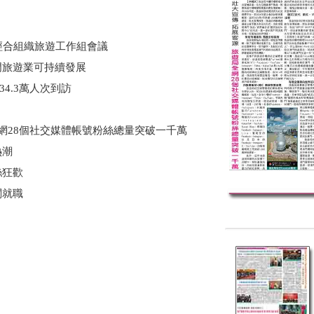
經合組織旅遊工作組會議
門旅遊業可持續發展
34.3萬人次到訪
全網28個社交媒體帳號粉絲總量突破一千萬
熱潮
絲狂歡
閣就職