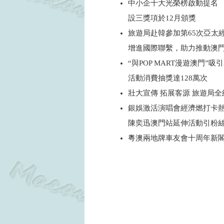
中小企十大光榮榜啟動提名
設三獎項於12月頒獎
旅遊局赴韓參加第65次亞太
增進國際聯繫，助力推動澳
“與POP MART漫遊澳門”吸引
活動消費抽獎達128萬次
壯大宣傳 拓展客源 旅遊局
銀娛激活演唱會經濟燃打卡
陳奕迅澳門站延伸活動引粉
粵澳兩地牌車友會十周年新