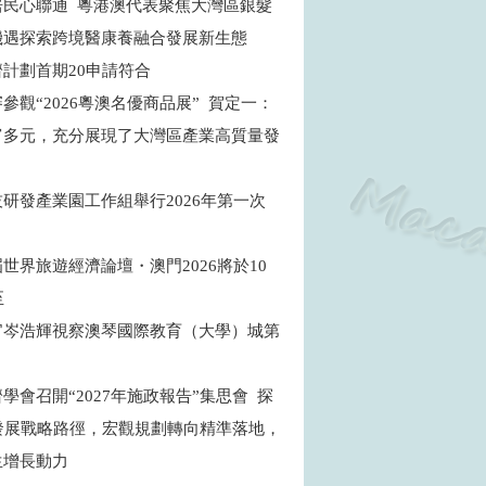
居民心聯通 粵港澳代表聚焦大灣區銀髮
機遇探索跨境醫康養融合發展新生態
濟計劃首期20申請符合
參觀“2026粵澳名優商品展” 賀定一：
富多元，充分展現了大灣區產業高質量發
研發產業園工作組舉行2026年第一次
世界旅遊經濟論壇・澳門2026將於10
至
官岑浩輝視察澳琴國際教育（大學）城第
目
學會召開“2027年施政報告”集思會 探
”發展戰略路徑，宏觀規劃轉向精準落地，
生增長動力