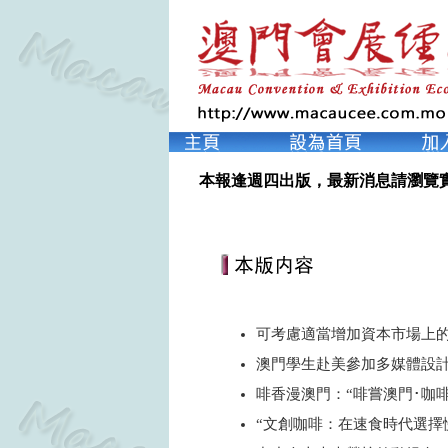
本報逢週四出版，最新消息請瀏覽
可考慮適當增加資本市場上
澳門學生赴美參加多媒體設計
啡香漫澳門：“啡嘗澳門･咖
“文創咖啡：在速食時代選擇