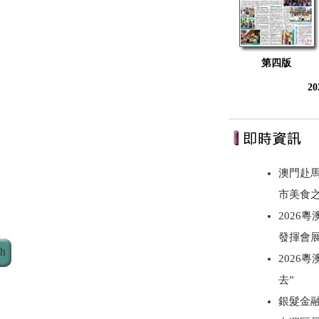
第四版
2
澳門赴
市美食
2026
發揮會
ch
2026
去”
銀髮金