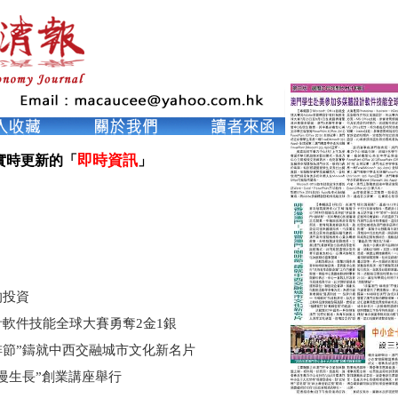
即時資訊
實時更新的「
」

的投資
軟件技能全球大賽勇奪2金1銀
啡節”鑄就中西交融城市文化新名片
慢生長”創業講座舉行