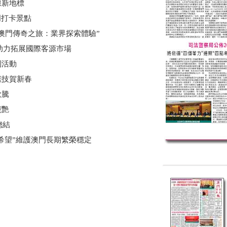
線新地標
澳門打卡景點
澳門傳奇之旅：業界探索體驗”
 助力拓展國際客源市場
列活動
獻技賀新春
歡騰
競艷
總結
點希望”維護澳門長期繁榮穩定