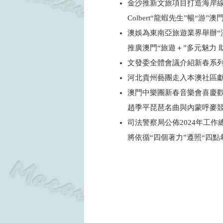
金沙推新文旅項目打造海岸
Colbert“龍蝦先生”暢“游”
澳娛為東南亞旅遊業界舉辦“
推廣澳門“旅遊＋”多元魅力
文發委全體會議介紹新春系
河北貴州藝團走入本澳社區
澳門中樂團新春音樂會喜慶
趙季平琵琶名曲與內蒙呼麥
司法警察局公佈2024年工作
將依循“四個著力”遵照“四