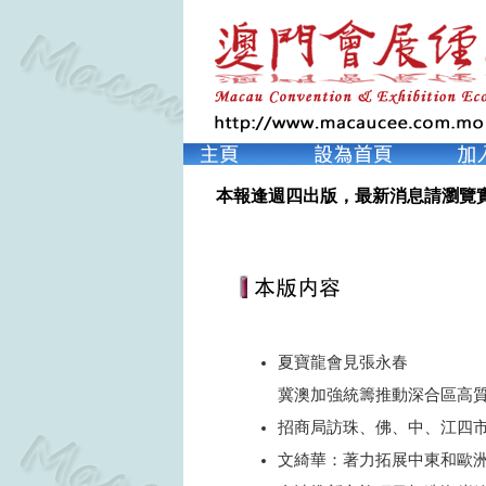
本報逢週四出版，最新消息請瀏覽
夏寶龍會見張永春
冀澳加強統籌推動深合區高
招商局訪珠、佛、中、江四市
文綺華：著力拓展中東和歐