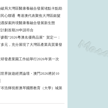
融破局大灣區醫康養融合發展堵點卡點助
居民心聯通 粵港澳代表聚焦大灣區銀髮
機遇探索跨境醫康養融合發展新生態
濟計劃首期20申請符合
參觀“2026粵澳名優商品展” 賀定一：
富多元，充分展現了大灣區產業高質量發
研發產業園工作組舉行2026年第一次
世界旅遊經濟論壇・澳門2026將於10
至
官岑浩輝視察澳琴國際教育（大學）城第
目