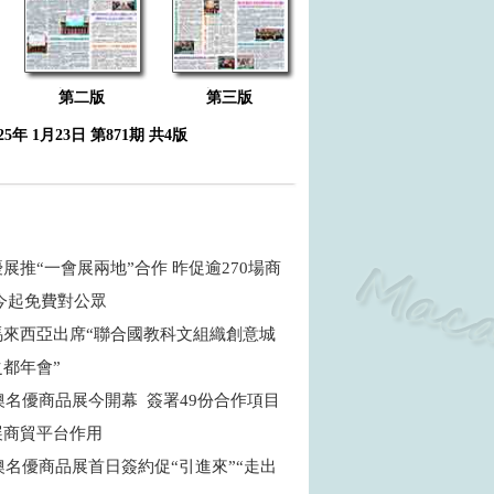
第二版
第三版
025年 1月23日 第871期 共4版
展推“一會展兩地”合作 昨促逾270場商
 今起免費對公眾
馬來西亞出席“聯合國教科文組織創意城
之都年會”
粵澳名優商品展今開幕 簽署49份合作項目
展商貿平台作用
粵澳名優商品展首日簽約促“引進來”“走出