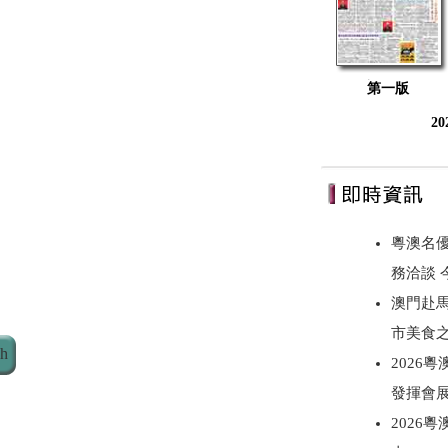
第一版
2
粵澳名優
務洽談
澳門赴
市美食
ch
2026
發揮會
2026