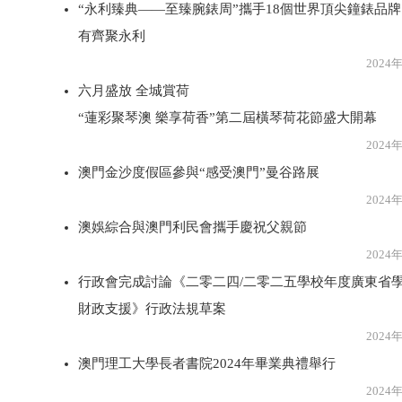
“永利臻典―—至臻腕錶周”攜手18個世界頂尖鐘錶品牌
有齊聚永利
2024年6月1
六月盛放 全城賞荷
“蓮彩聚琴澳 樂享荷香”第二屆橫琴荷花節盛大開幕
2024年6月1
澳門金沙度假區參與“感受澳門”曼谷路展
2024年6月1
澳娛綜合與澳門利民會攜手慶祝父親節
2024年6月1
行政會完成討論《二零二四/二零二五學校年度廣東省
財政支援》行政法規草案
2024年6月1
澳門理工大學長者書院2024年畢業典禮舉行
2024年6月1