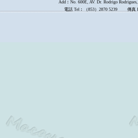
Add︰No. 600E, AV. Dr. Rodrigo Rodrigues, 
電話
Tel︰
（
853
）
2870 5239
傳真