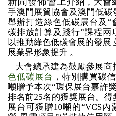
新聞發佈會上
介紹，大會
手澳門展貿協會及澳門低碳
舉辦打造綠色低碳展台及“
碳排放計算及踐行”課程兩
以推動綠色低碳會展的發展 
展業界形象提升 。
大會總承建為鼓勵參展商
色低碳展台
，特別購買碳
噸贈予本次“環保展台嘉許獎
排名前
25
名的獲獎展台。得
展台可獲贈
10
噸的“
VCS
內