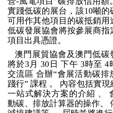
營
-
風電項目”碳排放信用額
實踐低碳的展台，該
10
噸的
可用作其他項目的碳抵銷用
低碳發展協會將按參展商指
項目出具憑證。
澳門展貿協會及澳門低碳
將於
3
月
30
日 下午
3
時至
4
交流區 合辦“會展活動碳排
踐行” 課程 。 內容包括實
一站式解決方案的介紹 、 
動碳、排放計算器的操作、 