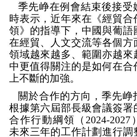
季先峥在例會結束後接受
時表示，
近年來在
《經貿合
領》的指導下
，中國與葡語
在經貿、人文交流等各個方
領域越來越多、範圍亦越來
中更值得關注的是如何在合
上不斷的加強。
關於合作的方向，季先峥
根據第六屆部長級會議簽署
合作行動綱領（
2024-2027
未來三年的工作計劃進行調