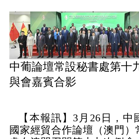
中葡論壇常設秘書處第十
與會嘉賓合影
【本報訊】
3
月
26
日，中
國家經貿合作論壇（澳門）