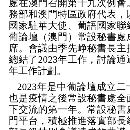
處在澳門召開第十九次例會
務部和澳門特區政府代表，
國家駐華大使、葡語國家聯
葡論壇（澳門）常設秘書處
席。會議由季先峥秘書長主
總結了
2023
年工作，討論通
年工作計劃。
2023
年是中葡論壇成立二
也是疫情之後常設秘書處全
下交流的第一年。常設秘書
門平台，積極推進落實部長