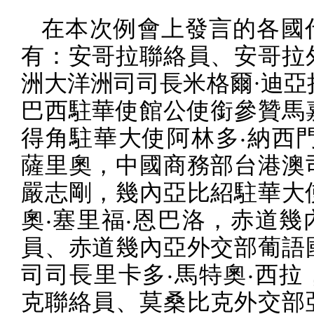
在本次例會上發言的各國
有：安哥拉聯絡員、安哥拉
洲大洋洲司司長米格爾·迪亞
巴西駐華使館公使銜參贊馬
得角駐華大使阿林多‧納西門
薩里奧，中國商務部台港澳
嚴志剛，幾內亞比紹駐華大
奧‧塞里福‧恩巴洛，赤道幾
員、赤道幾內亞外交部葡語
司司長里卡多‧馬特奧‧西拉
克聯絡員、莫桑比克外交部