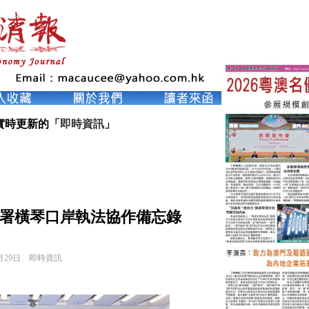
實時更新的「
即時資訊
」
署橫琴口岸執法協作備忘錄
月29日
即時資訊