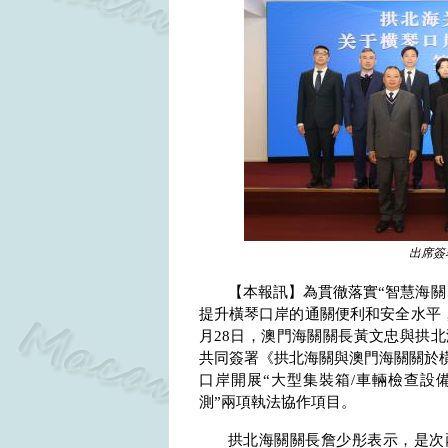
出席簽
【本報訊】為貫徹落實“智慧海關
提升橫琴口岸的通關便利和安全水平
月
28
日，澳門海關關長黃文忠與拱北
共同簽署《拱北海關與澳門海關關於
口岸開展“大型集裝箱
/
車輛檢查設備
測”兩項執法協作項目。
拱北海關關長詹少彤表示，是次