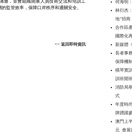
溝通，並會組織開展人員技術交流和培訓工
何海明
關的監管效率，保障口岸秩序和通關安全。
林衍杰：
地”招
合作區產
國際化
<<
返回即時資訊
新媒體
長者事務
保障機
橫琴實
訓班開
消防局
式
年度時尚
牌踴躍
澳門上半
元 會展