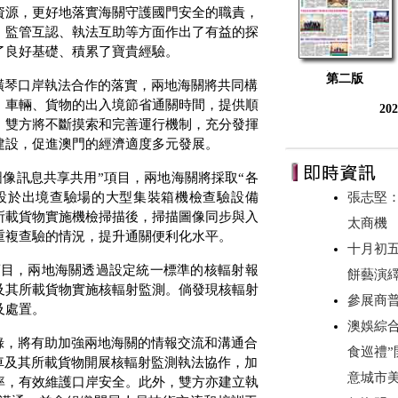
資源，更好地落實海關守護國門安全的職責，
、監管互認、執法互助等方面作出了有益的探
了良好基礎、積累了寶貴經驗。
第二版
橫琴口岸執法合作的落實，兩地海關將共同構
、車輛、貨物的出入境節省通關時間，提供順
20
，雙方將不斷摸索和完善運行機制，充分發揮
建設，促進澳門的經濟適度多元發展。
像訊息共享共用”項目，兩地海關將採取“各
設於出境查驗場的大型集裝箱機檢查驗設備
張志堅：
所載貨物實施機檢掃描後，掃描圖像同步與入
太商機
重複查驗的情況，提升通關便利化水平。
十月初
項目，兩地海關透過設定統一標準的核輻射報
餅藝演
及其所載貨物實施核輻射監測。倘發現核輻射
參展商
及處置。
澳娛綜合
錄，將有助加強兩地海關的情報交流和溝通合
食巡禮”
車及其所載貨物開展核輻射監測執法協作，加
意城市美
率，有效維護口岸安全。此外，雙方亦建立執