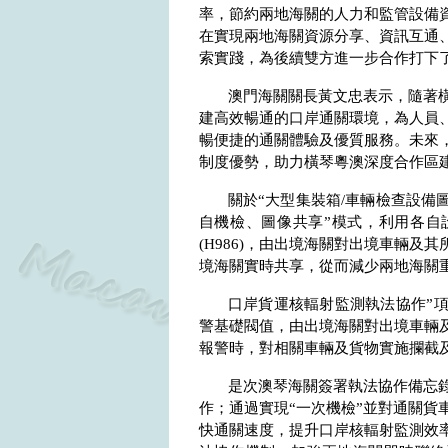
率，節約兩地海關的人力和監管設備
在實現兩地海關資源分享、資訊互通
索實踐，為後續雙方進一步合作打下
澳門海關關長黃文忠表示，隨著
建高效暢通的口岸通關環境，為人員
暢便捷的通關體驗及優質服務。未來
制度優勢，助力橫琴粵澳深度合作區
關於“大型集裝箱
/
車輛檢查設備圖
自機檢、圖像共享”模式，利用各自
(H986)
，由出境海關對出境車輛及其
境海關實時共享，從而減少兩地海關
口岸貨運核輻射監測執法協作”
警基礎閥值，由出境海關對出境車輛
報警時，對相關車輛及貨物實施攔截
是次澳琴海關簽署執法協作備忘
作；通過實現“一次機檢”並對通關貨
快通關速度，提升口岸核輻射監測效