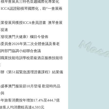
：橫琴會展具三特色並趨國際化專業化
ICCA認證顯橫琴國際化，助“一會展兩
商
業發展局獲授ICCA會員證書 澳琴會展
再提速
《發現澳門大健康》欄目今發佈
委員會2026年第二次全體會議及養老
制跨部門協調小組聯合會議
訓職業技能培訓學校星級酒店服務技能培
班
舉辦《第51屆緊急護理證書課程》結業儀
盛事澳門服裝節10月登場 歡迎時尚品
參與
年旅客消費按年增加17.4%至444.7億
旅客人均消費較高達4,593元