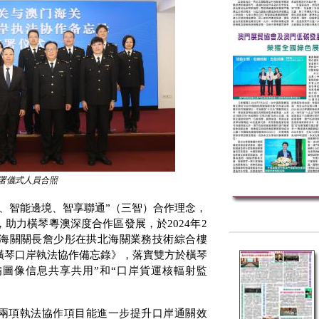
署儀式人員合照
、智能邊境、智享聯通”（三智）合作理念，
，助力橫琴粵澳深度合作區發展，於
2024
年
2
海關關長詹少彤在拱北海關業務技術綜合樓
橫琴口岸執法協作備忘錄》，落實雙方於橫琴
圖像信息共享共用”和“口岸貨運核輻射監
兩項執法協作項目能進一步提升口岸通關效